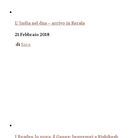
L’ India nel dna – arrivo in Kerala
21 Febbraio 2018
di
Sara
I Beatles, lo yoga, il Gange: benvenuti a Rishikesh