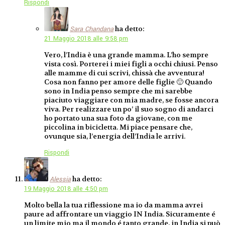
Rispondi
ha detto:
Sara Chandana
21 Maggio 2018 alle 9:58 pm
Vero, l’India è una grande mamma. L’ho sempre
vista così. Porterei i miei figli a occhi chiusi. Penso
alle mamme di cui scrivi, chissà che avventura!
Cosa non fanno per amore delle figlie 🙂 Quando
sono in India penso sempre che mi sarebbe
piaciuto viaggiare con mia madre, se fosse ancora
viva. Per realizzare un po’ il suo sogno di andarci
ho portato una sua foto da giovane, con me
piccolina in bicicletta. Mi piace pensare che,
ovunque sia, l’energia dell’India le arrivi.
Rispondi
ha detto:
Alessia
19 Maggio 2018 alle 4:50 pm
Molto bella la tua riflessione ma io da mamma avrei
paure ad affrontare un viaggio IN India. Sicuramente é
un limite mio ma il mondo é tanto grande, in India si può