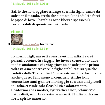
18 Maggio 2018 alle 8:06 am
Sai, io che ho viaggiato a lungo con mia figlia, anche da
sole per il mondo, credo che siamo più noi adulti a farci
le pippe di loro. I bambini sono liberi e spesso più
responsabili di quanto non si creda
Rispondi
ha detto:
Clara Nubile
19 Maggio 2018 alle 3:57 pm
Io non ho figli, ma se li avessi avuti in India li avrei
portati, eccome. In viaggio, ho invece conosciuto delle
madri anzianotte che viaggiavano da sole per la prima
volta in Asia per trovare le figlie stabilitasi su qualche
isoletta della Thailandia. L’ho trovato molto affascinante,
anche questo fenomeno al contrario. Anche io ho
conosciuto tanti genitori in viaggio con bambini piccoli
in India, ci vuole solo flessibilità e adattamento.
Confermo che i medici, ayurvedici e non, “chimici” o
naturalisti, sono bravissimi e accorti. L’India poi ha un
forte spirito materno.