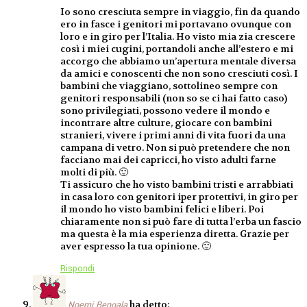
Io sono cresciuta sempre in viaggio, fin da quando
ero in fasce i genitori mi portavano ovunque con
loro e in giro per l’Italia. Ho visto mia zia crescere
così i miei cugini, portandoli anche all’estero e mi
accorgo che abbiamo un’apertura mentale diversa
da amici e conoscenti che non sono cresciuti così. I
bambini che viaggiano, sottolineo sempre con
genitori responsabili (non so se ci hai fatto caso)
sono privilegiati, possono vedere il mondo e
incontrare altre culture, giocare con bambini
stranieri, vivere i primi anni di vita fuori da una
campana di vetro. Non si può pretendere che non
facciano mai dei capricci, ho visto adulti farne
molti di più. 🙂
Ti assicuro che ho visto bambini tristi e arrabbiati
in casa loro con genitori iper protettivi, in giro per
il mondo ho visto bambini felici e liberi. Poi
chiaramente non si può fare di tutta l’erba un fascio
ma questa è la mia esperienza diretta. Grazie per
aver espresso la tua opinione. 🙂
Rispondi
ha detto:
Noemi Bengala