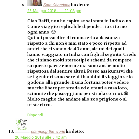
ha detto:
Sara Chandana
25 Maggio 2018 alle 11:08 pm
Ciao Raffi, non ho capito se sei stata in India o no.
Come viaggio replicabile dipende… io ci torno
ogni anno. 🙂
Quindi posso dire di conoscerla abbastanza
rispetto a chi non è mai stato e poco rispetto ad
amici che ci vanno da 40 anni, alcuni dei quali
hanno viaggiato in India con figli al seguito. Credo
che ci siano molti stereotipi e schemi da rompere
su questo paese enorme ma sono anche molto
rispettosa del sentire altrui. Posso assicurarvi che
se i genitori sono sereni i bambini il viaggio se lo
godono alla grande. È una fortuna poter vedere
mucche libere per strada ed elefanti a casa loro,
scimmie che passeggiano per strada con noi. 😀
Molto meglio che andare allo zoo prigione o al
triste circo.
Rispondi
ha detto:
stamping the world
26 Maggio 2018 alle 5:42 am