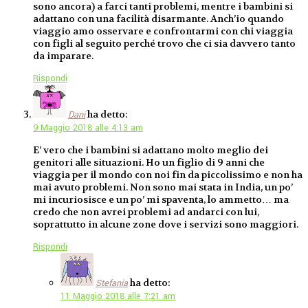
sono ancora) a farci tanti problemi, mentre i bambini si
adattano con una facilità disarmante. Anch’io quando
viaggio amo osservare e confrontarmi con chi viaggia
con figli al seguito perché trovo che ci sia davvero tanto
da imparare.
Rispondi
ha detto:
Dani
9 Maggio 2018 alle 4:13 am
E’ vero che i bambini si adattano molto meglio dei
genitori alle situazioni. Ho un figlio di 9 anni che
viaggia per il mondo con noi fin da piccolissimo e non ha
mai avuto problemi. Non sono mai stata in India, un po’
mi incuriosisce e un po’ mi spaventa, lo ammetto… ma
credo che non avrei problemi ad andarci con lui,
soprattutto in alcune zone dove i servizi sono maggiori.
Rispondi
ha detto:
Stefania
11 Maggio 2018 alle 7:21 am