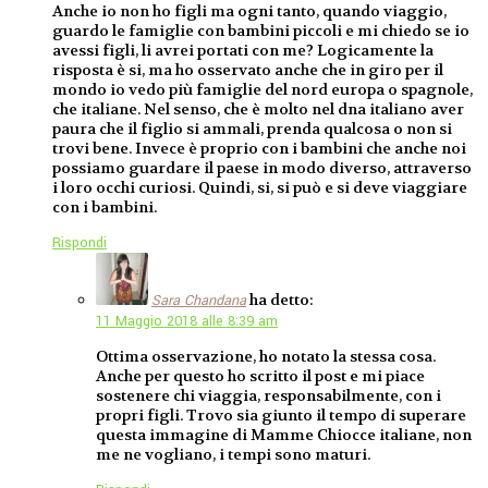
Anche io non ho figli ma ogni tanto, quando viaggio,
guardo le famiglie con bambini piccoli e mi chiedo se io
avessi figli, li avrei portati con me? Logicamente la
risposta è si, ma ho osservato anche che in giro per il
mondo io vedo più famiglie del nord europa o spagnole,
che italiane. Nel senso, che è molto nel dna italiano aver
paura che il figlio si ammali, prenda qualcosa o non si
trovi bene. Invece è proprio con i bambini che anche noi
possiamo guardare il paese in modo diverso, attraverso
i loro occhi curiosi. Quindi, si, si può e si deve viaggiare
con i bambini.
Rispondi
ha detto:
Sara Chandana
11 Maggio 2018 alle 8:39 am
Ottima osservazione, ho notato la stessa cosa.
Anche per questo ho scritto il post e mi piace
sostenere chi viaggia, responsabilmente, con i
propri figli. Trovo sia giunto il tempo di superare
questa immagine di Mamme Chiocce italiane, non
me ne vogliano, i tempi sono maturi.