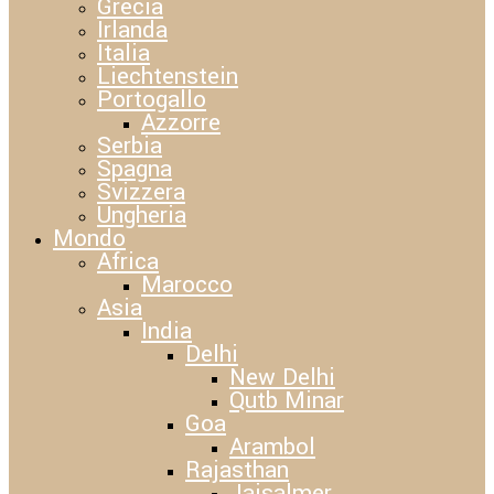
Grecia
Irlanda
Italia
Liechtenstein
Portogallo
Azzorre
Serbia
Spagna
Svizzera
Ungheria
Mondo
Africa
Marocco
Asia
India
Delhi
New Delhi
Qutb Minar
Goa
Arambol
Rajasthan
Jaisalmer