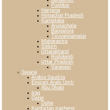
Pushkar
Haryana
Himachal Pradesh
Karnataka
Arunachala
Bangalore
Tiruvannamalai
Maharastra
Sikkim
Uttarakhand
Rishikesh
Uttar Pradesh
Varanasi
Swana
Arabia Saudita
Emirati Arabi Uniti
Abu Dhabi
Iraq
Qatar
Doha
Kurdistan iracheno