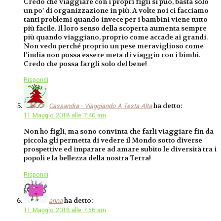
Credo che viaggiare con i propri figli si può, basta solo
un po’ di organizzazione in più. A volte noi ci facciamo
tanti problemi quando invece per i bambini viene tutto
più facile. Il loro senso della scoperta aumenta sempre
più quando viaggiano, proprio come accade ai grandi.
Non vedo perché proprio un pese meraviglioso come
l’india non possa essere meta di viaggio con i bimbi.
Credo che possa fargli solo del bene!
Rispondi
ha detto:
Cassandra - Viaggiando A Testa Alta
11 Maggio 2018 alle 7:40 am
Non ho figli, ma sono convinta che farli viaggiare fin da
piccola gli permetta di vedere il Mondo sotto diverse
prospettive ed imparare ad amare subito le diversità tra i
popoli e la bellezza della nostra Terra!
Rispondi
ha detto:
anna
11 Maggio 2018 alle 7:56 am