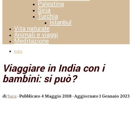
Palestina
Siria
Turchia
Istanbul
Vita naturale
Animali e viaggi
Meditazione
India
Viaggiare in India con i
bambini: si può?
di
Sara
· Pubblicato
4 Maggio 2018
· Aggiornato
1 Gennaio 2023