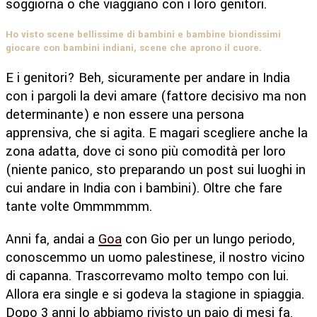
soggiorna o che viaggiano con i loro genitori.
Ho visto scene bellissime di bambini e bambine biondissimi
giocare con bambini indiani, scene che aprono il cuore.
E i genitori? Beh, sicuramente per andare in India
con i pargoli la devi amare (fattore decisivo ma non
determinante) e non essere una persona
apprensiva, che si agita. E magari scegliere anche la
zona adatta, dove ci sono più comodità per loro
(niente panico, sto preparando un post sui luoghi in
cui andare in India con i bambini). Oltre che fare
tante volte Ommmmmm.
Anni fa, andai a
Goa
con Gio per un lungo periodo,
conoscemmo un uomo palestinese, il nostro vicino
di capanna. Trascorrevamo molto tempo con lui.
Allora era single e si godeva la stagione in spiaggia.
Dopo 3 anni lo abbiamo rivisto un paio di mesi fa,