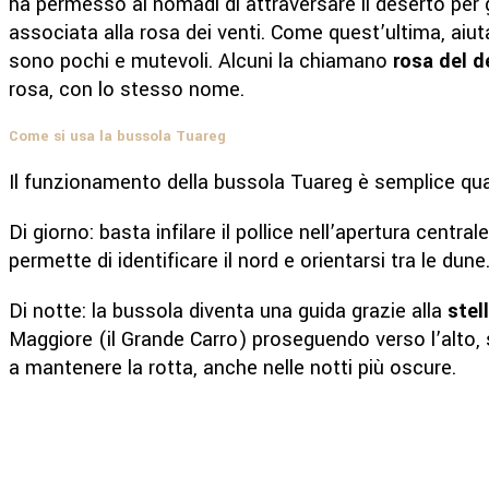
ha permesso ai nomadi di attraversare il deserto pe
associata alla rosa dei venti. Come quest’ultima, aiuta
sono pochi e mutevoli. Alcuni la chiamano
rosa del d
rosa, con lo stesso nome.
Come si usa la bussola Tuareg
Il funzionamento della bussola Tuareg è semplice qu
Di giorno: basta infilare il pollice nell’apertura central
permette di identificare il nord e orientarsi tra le dune
Di notte: la bussola diventa una guida grazie alla
stell
Maggiore (il Grande Carro) proseguendo verso l’alto, si
a mantenere la rotta, anche nelle notti più oscure.