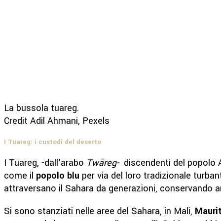
La bussola tuareg.
Credit Adil Ahmani, Pexels
I Tuareg: i custodi del deserto
I Tuareg, -dall’arabo
Twāreg-
discendenti del popolo 
come il
popolo blu
per via del loro tradizionale turban
attraversano il Sahara da generazioni, conservando an
Si sono stanziati nelle aree del Sahara, in Mali,
Mauri