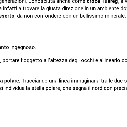
r generazioni. Conosciuta anche come
croce Tuareg
, a
 infatti a trovare la giusta direzione in un ambiente dov
eserto
, da non confondere con un bellissimo minerale, 
anto ingegnoso.
e, portare l’oggetto all’altezza degli occhi e allinearlo c
.
a polare
. Tracciando una linea immaginaria tra le due s
 individua la stella polare, che segna il nord con precis