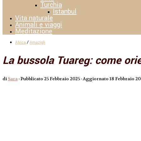
Turchia
Istanbul
Vita naturale
Animali e viaggi
Meditazione
/
Africa
Amazigh
La bussola Tuareg: come orie
di
Sara
· Pubblicato
25 Febbraio 2025
· Aggiornato
18 Febbraio 20