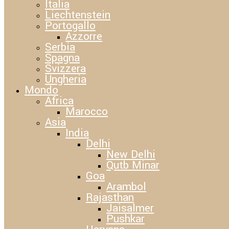
Italia
Liechtenstein
Portogallo
Azzorre
Serbia
Spagna
Svizzera
Ungheria
Mondo
Africa
Marocco
Asia
India
Delhi
New Delhi
Qutb Minar
Goa
Arambol
Rajasthan
Jaisalmer
Pushkar