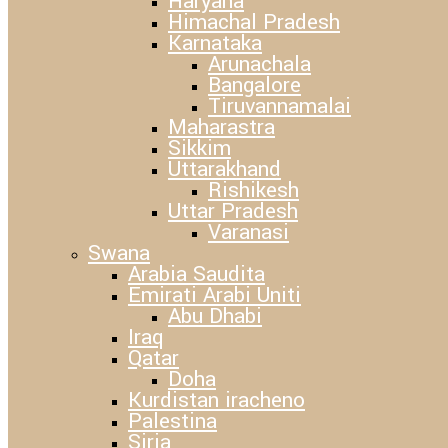
Haryana
Himachal Pradesh
Karnataka
Arunachala
Bangalore
Tiruvannamalai
Maharastra
Sikkim
Uttarakhand
Rishikesh
Uttar Pradesh
Varanasi
Swana
Arabia Saudita
Emirati Arabi Uniti
Abu Dhabi
Iraq
Qatar
Doha
Kurdistan iracheno
Palestina
Siria