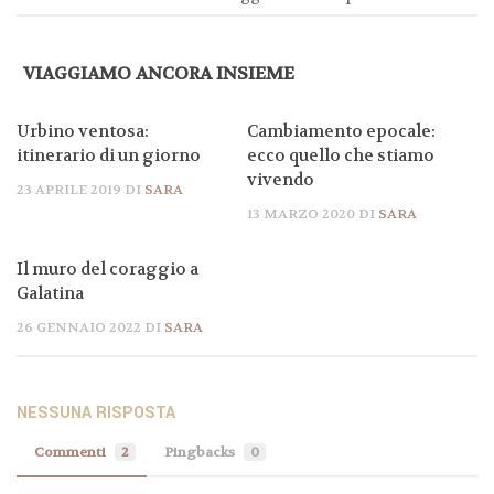
VIAGGIAMO ANCORA INSIEME
Urbino ventosa:
Cambiamento epocale:
itinerario di un giorno
ecco quello che stiamo
vivendo
23 APRILE 2019
DI
SARA
13 MARZO 2020
DI
SARA
Il muro del coraggio a
Galatina
26 GENNAIO 2022
DI
SARA
NESSUNA RISPOSTA
Commenti
2
Pingbacks
0