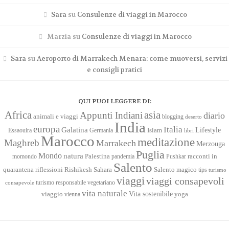
Sara
su
Consulenze di viaggi in Marocco
Marzia
su
Consulenze di viaggi in Marocco
Sara
su
Aeroporto di Marrakech Menara: come muoversi, servizi
e consigli pratici
QUI PUOI LEGGERE DI:
Africa
asia
Appunti Indiani
diario
animali e viaggi
blogging
deserto
India
europa
Italia
Galatina
Lifestyle
Islam
Essaouira
Germania
libri
Marocco
meditazione
Maghreb
Marrakech
Merzouga
Puglia
Mondo
natura
racconti in
momondo
Palestina
pandemia
Pushkar
Salento
quarantena
Sahara
riflessioni
Rishikesh
Salento magico
tips
turismo
viaggi
viaggi consapevoli
turismo responsabile
vegetariano
consapevole
vita naturale
Vita sostenibile
viaggio
yoga
vienna