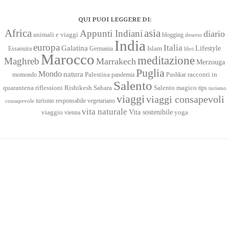
QUI PUOI LEGGERE DI:
Africa
asia
Appunti Indiani
diario
animali e viaggi
blogging
deserto
India
europa
Italia
Galatina
Lifestyle
Islam
Essaouira
Germania
libri
Marocco
meditazione
Maghreb
Marrakech
Merzouga
Puglia
Mondo
natura
racconti in
momondo
Palestina
pandemia
Pushkar
Salento
quarantena
Sahara
riflessioni
Rishikesh
Salento magico
tips
turismo
viaggi
viaggi consapevoli
turismo responsabile
vegetariano
consapevole
vita naturale
Vita sostenibile
viaggio
yoga
vienna