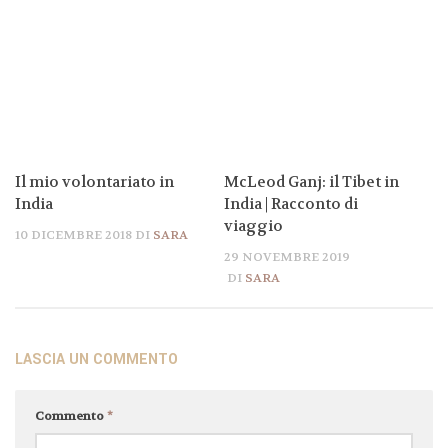
Il mio volontariato in
McLeod Ganj: il Tibet in
India
India | Racconto di
viaggio
10 DICEMBRE 2018
DI
SARA
29 NOVEMBRE 2019
DI
SARA
LASCIA UN COMMENTO
Commento
*