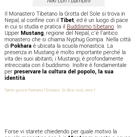
Niki con i bambini
Il Monastero Tibetano la Grotta del Sole si trova in
Nepal, al confine con il
Tibet
, ed è un luogo di pace
in cui si studia e pratica il
Buddismo tibetano
. In
Upper
Mustang
, regione del Nepal, c’è l’antico
monastero che si chiama Nyphug Gompa. Nella città
di
Pokhara
è ubicata la scuola monastica. La
presenza in Mustang è molto importante perché la
vita dei suoi abitanti, i Mustangi, è profondamente
intrecciata con il buddismo. Inoltre è fondamentale
per
preservare la cultura del popolo, la sua
identità
.
Tante gocce formano l’Oceano. Si dice così, vero?
Forse vi starete chiedendo per quale motivo la