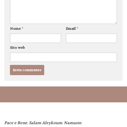
Elemosina in viaggio:
cosa si cela dietro e cosa
è meglio fare?
Nome
*
Email
*
19 NOVEMBRE 2019
DI
SARA
Sito web
Pace e Bene. Salam Aleykoum. Namaste.