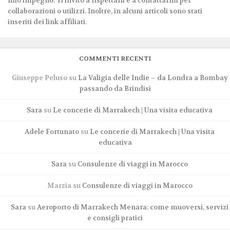
mio impegno. Ti invito a rispettarli e a contattarmi per
collaborazioni o utilizzi. Inoltre, in alcuni articoli sono stati
inseriti dei link affiliati.
COMMENTI RECENTI
Giuseppe Peluso
su
La Valigia delle Indie – da Londra a Bombay
passando da Brindisi
Sara
su
Le concerie di Marrakech | Una visita educativa
Adele Fortunato
su
Le concerie di Marrakech | Una visita
educativa
Sara
su
Consulenze di viaggi in Marocco
Marzia
su
Consulenze di viaggi in Marocco
Sara
su
Aeroporto di Marrakech Menara: come muoversi, servizi
e consigli pratici