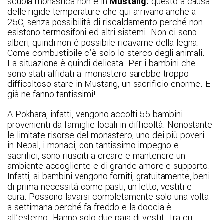
scuola monastica non è in
Mustang:
questo a causa
delle rigide temperature che qui arrivano anche a –
25C, senza possibilità di riscaldamento perché non
esistono termosifoni ed altri sistemi. Non ci sono
alberi, quindi non è possibile ricavarne della legna.
Come combustibile c’è solo lo sterco degli animali.
La situazione è quindi delicata. Per i bambini che
sono stati affidati al monastero sarebbe troppo
difficoltoso stare in Mustang, un sacrificio enorme. E
già ne fanno tantissimi!
A Pokhara, infatti, vengono accolti 55 bambini
provenienti da famiglie locali in difficoltà. Nonostante
le limitate risorse del monastero, uno dei più poveri
in Nepal, i monaci, con tantissimo impegno e
sacrifici, sono riusciti a creare e mantenere un
ambiente accogliente e di grande amore e supporto.
Infatti, ai bambini vengono forniti, gratuitamente, beni
di prima necessità come pasti, un letto, vestiti e
cura. Possono lavarsi completamente solo una volta
a settimana perché fa freddo e la doccia è
all’esterno. Hanno solo due paia di vestiti, tra cui