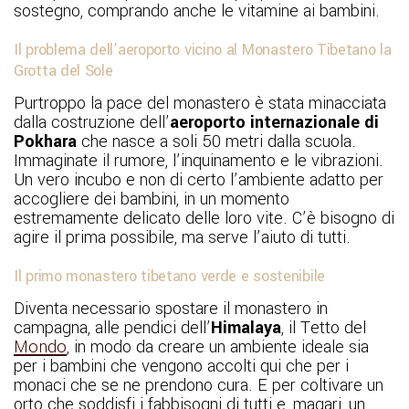
sostegno, comprando anche le vitamine ai bambini.
Il problema dell’aeroporto vicino al Monastero Tibetano la
Grotta del Sole
Purtroppo la pace del monastero è stata minacciata
dalla costruzione dell’
aeroporto internazionale di
Pokhara
che nasce a soli 50 metri dalla scuola.
Immaginate il rumore, l’inquinamento e le vibrazioni.
Un vero incubo e non di certo l’ambiente adatto per
accogliere dei bambini, in un momento
estremamente delicato delle loro vite. C’è bisogno di
agire il prima possibile, ma serve l’aiuto di tutti.
Il primo monastero tibetano verde e sostenibile
Diventa necessario spostare il monastero in
campagna, alle pendici dell’
Himalaya
, il Tetto del
Mondo
, in modo da creare un ambiente ideale sia
per i bambini che vengono accolti qui che per i
monaci che se ne prendono cura. E per coltivare un
orto che soddisfi i fabbisogni di tutti e, magari, un