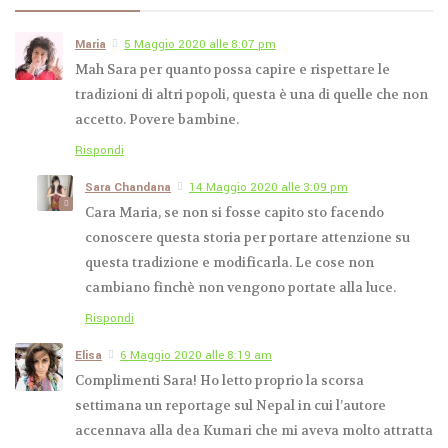
Maria
5 Maggio 2020 alle 8:07 pm
Cosa portare in
Mah Sara per quanto possa capire e rispettare le
Marocco nella valigia
tradizioni di altri popoli, questa è una di quelle che non
8 MARZO 2019
DI
SARA
accetto. Povere bambine.
Rispondi
Sara Chandana
14 Maggio 2020 alle 3:09 pm
Cara Maria, se non si fosse capito sto facendo
conoscere questa storia per portare attenzione su
questa tradizione e modificarla. Le cose non
cambiano finchè non vengono portate alla luce.
Rispondi
Elisa
6 Maggio 2020 alle 8:19 am
Complimenti Sara! Ho letto proprio la scorsa
settimana un reportage sul Nepal in cui l’autore
accennava alla dea Kumari che mi aveva molto attratta