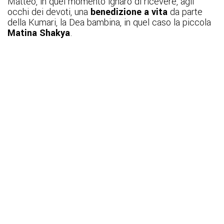
Matteo, in quel momento ignaro di ricevere, agli
occhi dei devoti, una
benedizione a vita
da parte
della Kumari, la Dea bambina, in quel caso la piccola
Matina Shakya
.