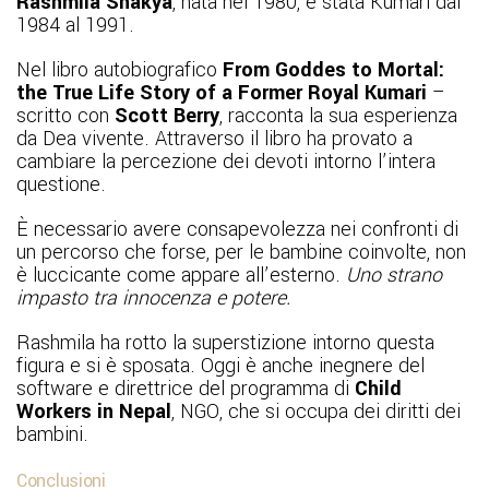
Rashmila Shakya
, nata nel 1980, è stata Kumari dal
1984 al 1991.
Nel libro autobiografico
From Goddes to Mortal:
the True Life Story of a Former Royal Kumari
–
scritto con
Scott Berry
, racconta la sua esperienza
da Dea vivente. Attraverso il libro ha provato a
cambiare la percezione dei devoti intorno l’intera
questione.
È necessario avere consapevolezza nei confronti di
un percorso che forse, per le bambine coinvolte, non
è luccicante come appare all’esterno.
Uno strano
impasto tra innocenza e potere.
Rashmila ha rotto la superstizione intorno questa
figura e si è sposata. Oggi è anche inegnere del
software e direttrice del programma di
Child
Workers in Nepal
, NGO, che si occupa dei diritti dei
bambini.
Conclusioni