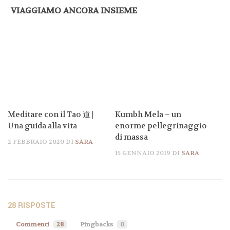
VIAGGIAMO ANCORA INSIEME
Meditare con il Tao 道 |
Kumbh Mela – un
Una guida alla vita
enorme pellegrinaggio
di massa
2 FEBBRAIO 2020
DI
SARA
15 GENNAIO 2019
DI
SARA
28 RISPOSTE
Commenti
28
Pingbacks
0