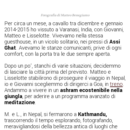
Fotografia di Matteo Benegiamo
Per circa un mese, a cavallo tra dicembre e gennaio
2014-2015 ho vissuto a Varanasi, India, con Giovanni,
Matteo e Lisselotte. Vivevamo nella stessa
guesthouse, in un vicolo solitario, nei pressi di
Assi
Ghat
. Avevamo le stanze comunicanti, prive di ogni
comfort, con la porta tra le due sempre aperta.
Dopo un po’, stanchi di varie situazioni, decidemmo
di lasciare la città prima del previsto. Matteo e
Lisselotte stabilirono di proseguire il viaggio in Nepal,
io e Giovanni scegliemmo di dirigerci a Goa, in
treno
.
Andammo a vivere in un
ashram ecostenibile nella
giungla
, per aderire a un programma avanzato di
meditazione
.
M. e L., in Nepal, si fermarono a
Kathmandu,
trascorrendo il tempo esplorando, fotografando,
meravigliandosi della bellezza antica di luoghi che