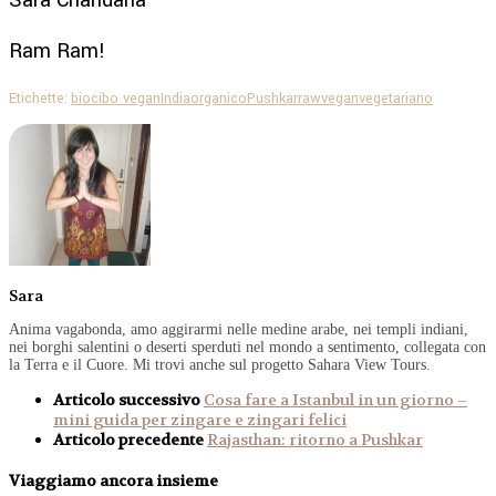
Ram Ram!
Etichette:
bio
cibo vegan
India
organico
Pushkar
raw
vegan
vegetariano
Sara
Anima vagabonda, amo aggirarmi nelle medine arabe, nei templi indiani,
nei borghi salentini o deserti sperduti nel mondo a sentimento, collegata con
la Terra e il Cuore. Mi trovi anche sul progetto Sahara View Tours.
Articolo successivo
Cosa fare a Istanbul in un giorno –
mini guida per zingare e zingari felici
Articolo precedente
Rajasthan: ritorno a Pushkar
Viaggiamo ancora insieme