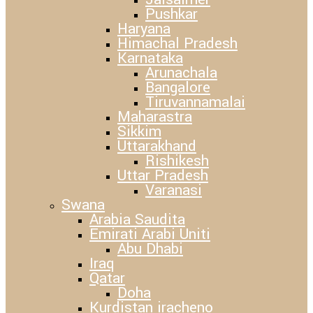
Pushkar
Haryana
Himachal Pradesh
Karnataka
Arunachala
Bangalore
Tiruvannamalai
Maharastra
Sikkim
Uttarakhand
Rishikesh
Uttar Pradesh
Varanasi
Swana
Arabia Saudita
Emirati Arabi Uniti
Abu Dhabi
Iraq
Qatar
Doha
Kurdistan iracheno