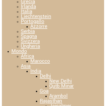
Grecia
Irlanda
Italia
Liechtenstein
Portogallo
Azzorre
Serbia
Spagna
Svizzera
Ungheria
Mondo
Africa
Marocco
Asia
India
Delhi
New Delhi
Qutb Minar
Goa
Arambol
Rajasthan
Jaisalmer