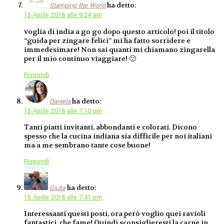
ha detto:
Stamping the World
15 Aprile 2018 alle 9:24 am
voglia di india a go go dopo questo articolo! poi il titolo
“guida per zingare felici” mi ha fatto sorridere e
immedesimare! Non sai quanti mi chiamano zingarella
per il mio continuo viaggiare! 🙂
Rispondi
ha detto:
Daniela
15 Aprile 2018 alle 7:10 pm
Tanti piatti invitanti, abbondanti e colorati. Dicono
spesso che la cucina indiana sia difficile per noi italiani
ma a me sembrano tante cose buone!
Rispondi
ha detto:
Giulia
15 Aprile 2018 alle 7:41 pm
Interessanti questi posti, ora però voglio quei ravioli
fantastici, che fame! Quindi sconsiglieresti la carne in