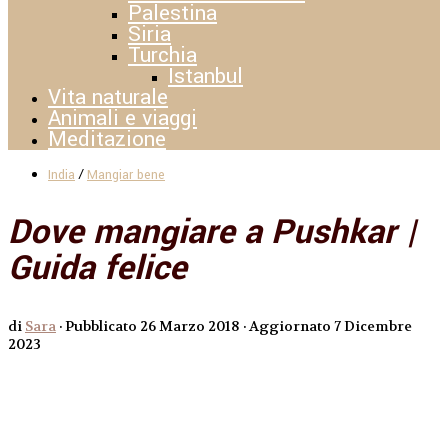
Palestina
Siria
Turchia
Istanbul
Vita naturale
Animali e viaggi
Meditazione
/
India
Mangiar bene
Dove mangiare a Pushkar |
Guida felice
di
Sara
· Pubblicato
26 Marzo 2018
· Aggiornato
7 Dicembre
2023