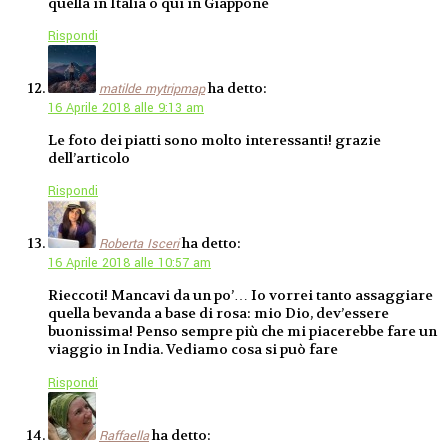
quella in Italia o qui in Giappone
Rispondi
ha detto:
matilde mytripmap
16 Aprile 2018 alle 9:13 am
Le foto dei piatti sono molto interessanti! grazie
dell’articolo
Rispondi
ha detto:
Roberta Isceri
16 Aprile 2018 alle 10:57 am
Rieccoti! Mancavi da un po’… Io vorrei tanto assaggiare
quella bevanda a base di rosa: mio Dio, dev’essere
buonissima! Penso sempre più che mi piacerebbe fare un
viaggio in India. Vediamo cosa si può fare
Rispondi
ha detto:
Raffaella