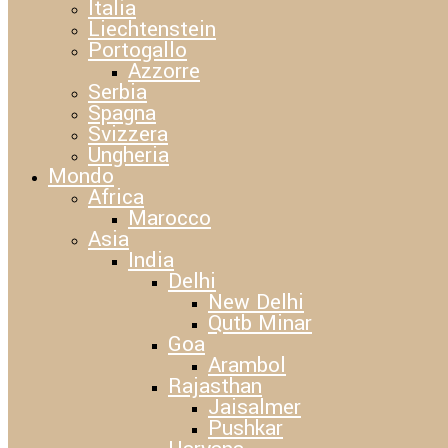
Italia
Liechtenstein
Portogallo
Azzorre
Serbia
Spagna
Svizzera
Ungheria
Mondo
Africa
Marocco
Asia
India
Delhi
New Delhi
Qutb Minar
Goa
Arambol
Rajasthan
Jaisalmer
Pushkar