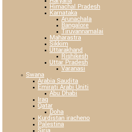
Haryana
Himachal Pradesh
Karnataka
Arunachala
Bangalore
Tiruvannamalai
Maharastra
Sikkim
Uttarakhand
Rishikesh
Uttar Pradesh
Varanasi
Swana
Arabia Saudita
Emirati Arabi Uniti
Abu Dhabi
Iraq
Qatar
Doha
Kurdistan iracheno
Palestina
Siria