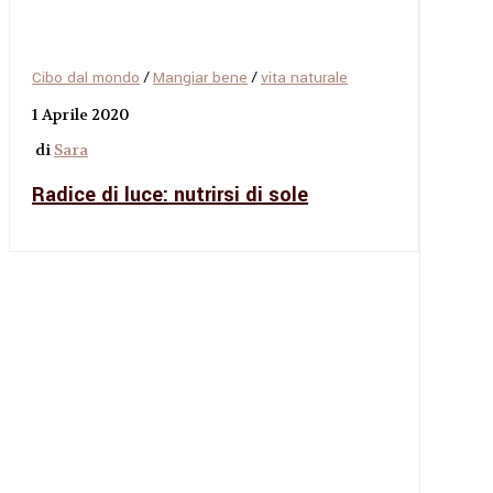
Cibo dal mondo
/
Mangiar bene
/
vita naturale
1 Aprile 2020
di
Sara
Radice di luce: nutrirsi di sole