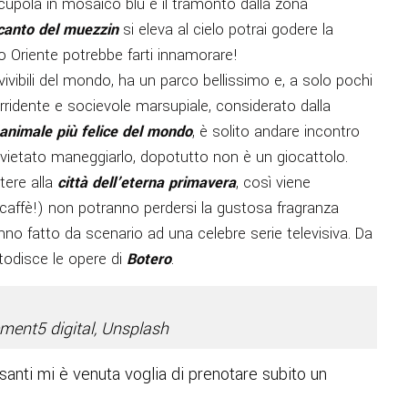
 cupola in mosaico blu e il tramonto dalla zona
canto del muezzin
si eleva al cielo potrai godere la
io Oriente potrebbe farti innamorare!
ù vivibili del mondo, ha un parco bellissimo e, a solo pochi
ridente e socievole marsupiale, considerato dalla
animale più felice del mondo
, è solito andare incontro
 vietato maneggiarlo, dopotutto non è un giocattolo.
tere alla
città dell’eterna primavera
, così viene
, caffè!) non potranno perdersi la gustosa fragranza
no fatto da scenario ad una celebre serie televisiva. Da
stodisce le opere di
Botero
.
ement5 digital, Unsplash
santi mi è venuta voglia di prenotare subito un