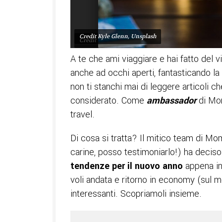
Credit Kyle Glenn, Unsplash
Credit Kyle Glenn, Unsplash
3
4
A te che ami viaggiare e hai fatto del vi
anche ad occhi aperti, fantasticando la
non ti stanchi mai di leggere articoli 
considerato. Come
ambassador
di Mo
travel.
Di cosa si tratta? Il mitico team di Mo
carine, posso testimoniarlo!) ha deciso 
tendenze per il nuovo anno
appena ini
voli andata e ritorno in economy (sul mo
interessanti. Scopriamoli insieme.