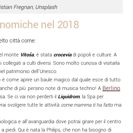
istian Fregnan, Unsplash
onomiche nel 2018
elto città come:
 del monte
Vitoša
, è stata
crocevia
di popoli e culture. A
 collegati a culti diversi. Sono molto curiosa di visitarla
 nel patrimonio dell’Unesco.
no è come aprire un baule magico dal quale esce di tutto
Berlino
 anche di più: persino note di musica techno! A
sa. Se ci vai non perderti il
Liquidrom
, la Spa per
rai svolgere tutte le attività
come mamma ti ha fatto
ma
nologica e all’avanguardia dove potrai girare per il centro
o a piedi. Qui è nata la Philips, che non ha bisogno di