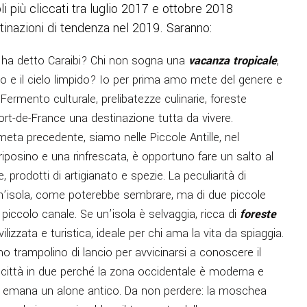
i più cliccati tra luglio 2017 e ottobre 2018
tinazioni di tendenza nel 2019. Saranno:
 ha detto Caraibi? Chi non sogna una
vacanza tropicale
,
lo e il cielo limpido? Io per prima amo mete del genere e
. Fermento culturale, prelibatezze culinarie, foreste
Fort-de-France una destinazione tutta da vivere.
meta precedente, siamo nelle Piccole Antille, nel
n riposino e una rinfrescata, è opportuno fare un salto al
prodotti di artigianato e spezie. La peculiarità di
 un’isola, come poterebbe sembrare, ma di due piccole
piccolo canale. Se un’isola è selvaggia, ricca di
foreste
vilizzata e turistica, ideale per chi ama la vita da spiaggia.
o trampolino di lancio per avvicinarsi a conoscere il
 città in due perché la zona occidentale è moderna e
e emana un alone antico. Da non perdere: la moschea