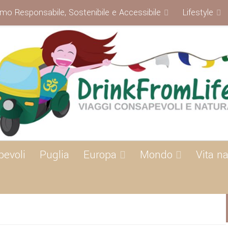
smo Responsabile, Sostenibile e Accessibile
Lifestyle
pevoli
Puglia
Europa
Mondo
Vita na