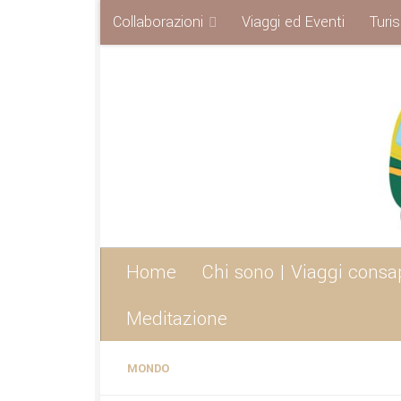
Collaborazioni
Viaggi ed Eventi
Turi
Sotto il contenuto
Home
Chi sono | Viaggi consa
Meditazione
MONDO