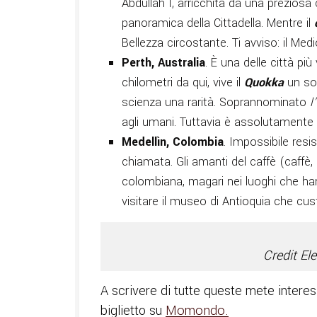
Abdullah I, arricchita da una preziosa
panoramica della Cittadella. Mentre il
Bellezza circostante. Ti avviso: il Med
Perth, Australia
. È una delle città pi
chilometri da qui, vive il
Quokka
un sor
scienza una rarità. Soprannominato
l’
agli umani. Tuttavia è assolutamente
Medellìn, Colombia
. Impossibile resis
chiamata. Gli amanti del caffè (caffè
colombiana, magari nei luoghi che han
visitare il museo di Antioquia che cu
Credit El
A scrivere di tutte queste mete interes
biglietto su
Momondo.