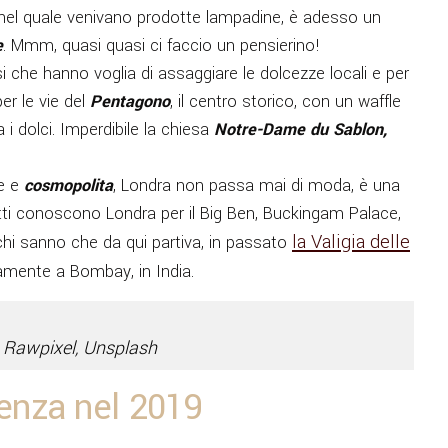
o, nel quale venivano prodotte lampadine, è adesso un
e
. Mmm, quasi quasi ci faccio un pensierino!
si che hanno voglia di assaggiare le dolcezze locali e per
per le vie del
Pentagono
, il centro storico, con un waffle
i dolci. Imperdibile la chiesa
Notre-Dame du Sablon,
ce e
cosmopolita
, Londra non passa mai di moda, è una
ti conoscono Londra per il Big Ben, Buckingam Palace,
la Valigia delle
hi sanno che da qui partiva, in passato
amente a Bombay, in India.
t Rawpixel, Unsplash
denza nel 2019