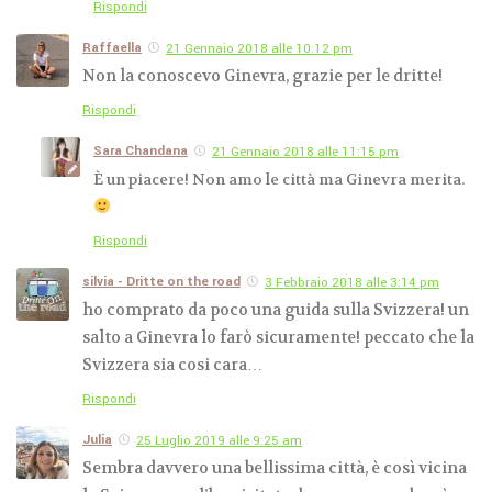
Rispondi
Raffaella
21 Gennaio 2018 alle 10:12 pm
Non la conoscevo Ginevra, grazie per le dritte!
Rispondi
Sara Chandana
21 Gennaio 2018 alle 11:15 pm
È un piacere! Non amo le città ma Ginevra merita.
Rispondi
silvia - Dritte on the road
3 Febbraio 2018 alle 3:14 pm
ho comprato da poco una guida sulla Svizzera! un
salto a Ginevra lo farò sicuramente! peccato che la
Svizzera sia cosi cara…
Rispondi
Julia
25 Luglio 2019 alle 9:25 am
Sembra davvero una bellissima città, è così vicina