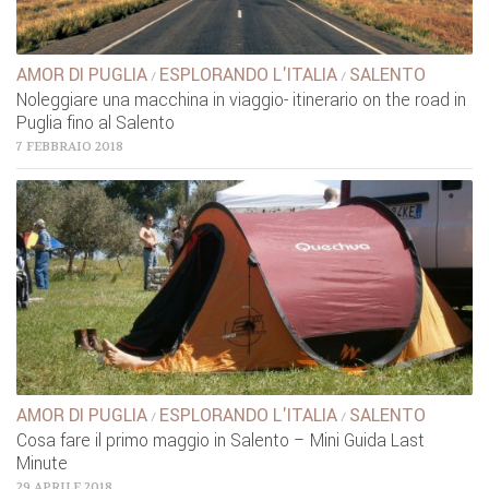
AMOR DI PUGLIA
ESPLORANDO L'ITALIA
SALENTO
/
/
Noleggiare una macchina in viaggio- itinerario on the road in
Puglia fino al Salento
7 FEBBRAIO 2018
AMOR DI PUGLIA
ESPLORANDO L'ITALIA
SALENTO
/
/
Cosa fare il primo maggio in Salento – Mini Guida Last
Minute
29 APRILE 2018