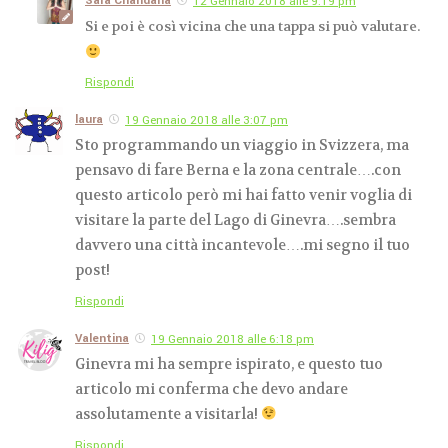
Sara Chandana
12 Gennaio 2018 alle 9:19 pm
Si e poi è così vicina che una tappa si può valutare.
Rispondi
laura
19 Gennaio 2018 alle 3:07 pm
Sto programmando un viaggio in Svizzera, ma
pensavo di fare Berna e la zona centrale….con
questo articolo però mi hai fatto venir voglia di
visitare la parte del Lago di Ginevra….sembra
davvero una città incantevole….mi segno il tuo
post!
Rispondi
Valentina
19 Gennaio 2018 alle 6:18 pm
Ginevra mi ha sempre ispirato, e questo tuo
articolo mi conferma che devo andare
assolutamente a visitarla!
Rispondi