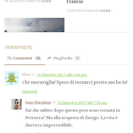
Francia
16 AGOSTO 2019
DI
SARA
5 GIUGNO 2016
DI
SARA
18 RISPOSTE
Sanillés, vacanza nella
Commenti
18
Pingbacks
0
natura in Catalogna,
Spagna
Elisa
15 Dicembre 2017 alle 3:24 pm
4 NOVEMBRE 2017
DI
SARA
che meraviglia! Spero di tornarci presto anche io!
Rispondi
Sara Chandana
15 Dicembre 2017 alle 7:05 pm
Sai che subito dopo questo post sono tornata in
Svizzera? Ma alla scoperta di Zurigo. La vita è
davvero imprevedibile.