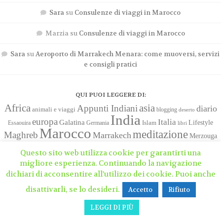
Sara
su
Consulenze di viaggi in Marocco
Marzia
su
Consulenze di viaggi in Marocco
Sara
su
Aeroporto di Marrakech Menara: come muoversi, servizi
e consigli pratici
QUI PUOI LEGGERE DI:
Africa
asia
Appunti Indiani
diario
animali e viaggi
blogging
deserto
India
europa
Italia
Galatina
Lifestyle
Islam
Essaouira
Germania
libri
Marocco
meditazione
Maghreb
Marrakech
Merzouga
Puglia
Mondo
natura
racconti in
momondo
Palestina
pandemia
Pushkar
Questo sito web utilizza cookie per garantirti una
Salento
quarantena
Sahara
riflessioni
Rishikesh
Salento magico
tips
turismo
migliore esperienza. Continuando la navigazione
viaggi
viaggi consapevoli
dichiari di acconsentire all'utilizzo dei cookie. Puoi anche
turismo responsabile
vegetariano
consapevole
vita naturale
Vita sostenibile
viaggio
yoga
vienna
disattivarli, se lo desideri.
Accetto
Rifiuto
LEGGI DI PIÙ