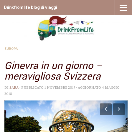
Drinkfromlife blog di viaggi
Sotto il contenuto
EUROPA
Ginevra in un giorno –
meravigliosa Svizzera
DI
SARA
· PUBBLICATO
1 NOVEMBRE 2017
· AGGIORNATO
4 MAGGIO
2018