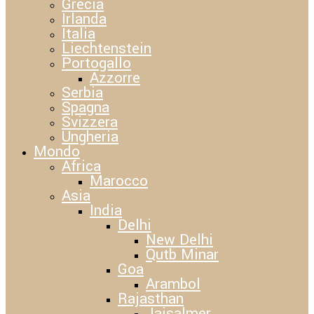
Grecia
Irlanda
Italia
Liechtenstein
Portogallo
Azzorre
Serbia
Spagna
Svizzera
Ungheria
Mondo
Africa
Marocco
Asia
India
Delhi
New Delhi
Qutb Minar
Goa
Arambol
Rajasthan
Jaisalmer