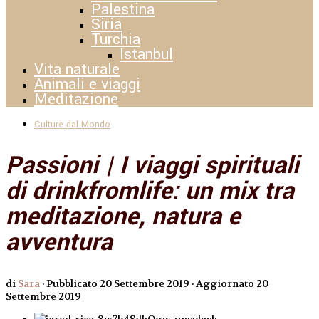
Palestina
Siria
Turchia
Istanbul
Vita naturale
Animali e viaggi
Meditazione
Culture dal Mondo
Passioni | I viaggi spirituali
di drinkfromlife: un mix tra
meditazione, natura e
avventura
di
Sara
· Pubblicato
20 Settembre 2019
· Aggiornato
20
Settembre 2019