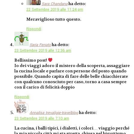
ha detto:
Sara Chandana
22 Settembre 2019 alle 11:24 pm
Meraviglioso tutto questo.
Rispondi
ha detto:
Ilaria Fenato
23 Settembre 2019 alle 12:36 am
Bellissimo post!
Io dei viaggi adoro il mistero della scoperta, assaggiare
la cucina locale e parlare con persone del posto quando
possibile. Quando capita di fare delle belle chiacchierate
con qualcuno conosciuto per caso, torno a casa sempre
con il carico di felicità doppio
Rispondi
ha detto:
Annalisa trevaligie-travelblog
23 Settembre 2019 alle 7:10 am
La cucina, i balli tipici, i dialetti, i colori… viaggio perché
la mia piccola città mi sta stretta, chiusa nel bigottismo