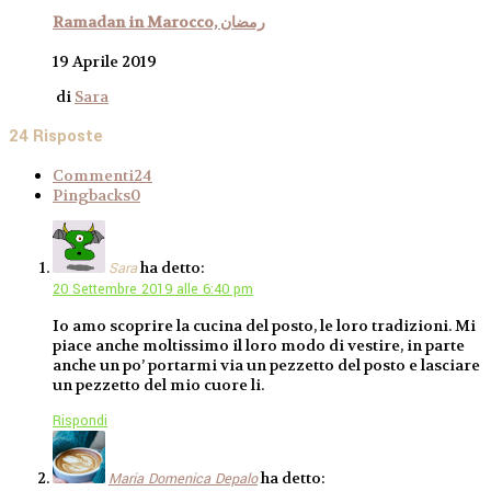
Ramadan in Marocco, رمضان
19 Aprile 2019
di
Sara
24 Risposte
Commenti
24
Pingbacks
0
ha detto:
Sara
20 Settembre 2019 alle 6:40 pm
Io amo scoprire la cucina del posto, le loro tradizioni. Mi
piace anche moltissimo il loro modo di vestire, in parte
anche un po’ portarmi via un pezzetto del posto e lasciare
un pezzetto del mio cuore li.
Rispondi
ha detto:
Maria Domenica Depalo