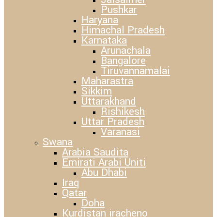
Pushkar
Haryana
Himachal Pradesh
Karnataka
Arunachala
Bangalore
Tiruvannamalai
Maharastra
Sikkim
Uttarakhand
Rishikesh
Uttar Pradesh
Varanasi
Swana
Arabia Saudita
Emirati Arabi Uniti
Abu Dhabi
Iraq
Qatar
Doha
Kurdistan iracheno