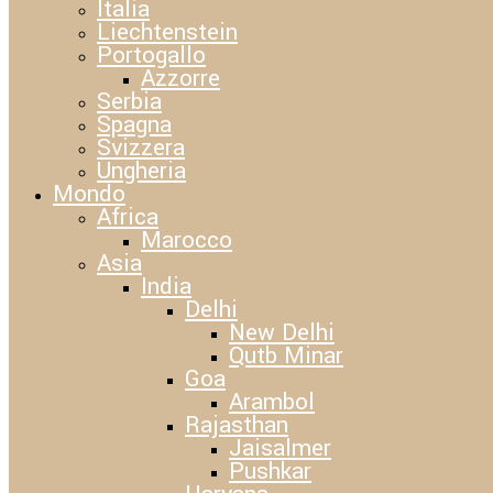
Italia
Liechtenstein
Portogallo
Azzorre
Serbia
Spagna
Svizzera
Ungheria
Mondo
Africa
Marocco
Asia
India
Delhi
New Delhi
Qutb Minar
Goa
Arambol
Rajasthan
Jaisalmer
Pushkar