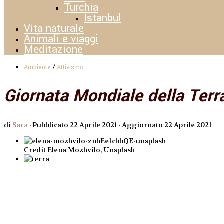
Turchia
Istanbul
Vita naturale
Animali e viaggi
Meditazione
/
Ambiente
Attivismo
Giornata Mondiale della Terr
di
Sara
· Pubblicato
22 Aprile 2021
· Aggiornato
22 Aprile 2021
Credit Elena Mozhvilo, Unsplash