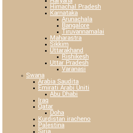
Haryana
Himachal Pradesh
Karnataka
Arunachala
Bangalore
Tiruvannamalai
Maharastra
Sikkim
Uttarakhand
Rishikesh
Uttar Pradesh
Varanasi
Swana
Arabia Saudita
Emirati Arabi Uniti
Abu Dhabi
Iraq
Qatar
Doha
Kurdistan iracheno
Palestina
Siria