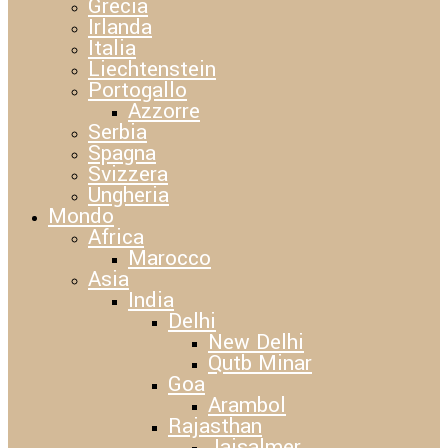
Grecia
Irlanda
Italia
Liechtenstein
Portogallo
Azzorre
Serbia
Spagna
Svizzera
Ungheria
Mondo
Africa
Marocco
Asia
India
Delhi
New Delhi
Qutb Minar
Goa
Arambol
Rajasthan
Jaisalmer