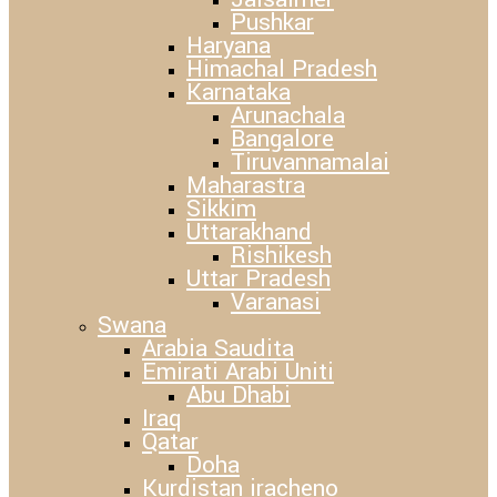
Pushkar
Haryana
Himachal Pradesh
Karnataka
Arunachala
Bangalore
Tiruvannamalai
Maharastra
Sikkim
Uttarakhand
Rishikesh
Uttar Pradesh
Varanasi
Swana
Arabia Saudita
Emirati Arabi Uniti
Abu Dhabi
Iraq
Qatar
Doha
Kurdistan iracheno