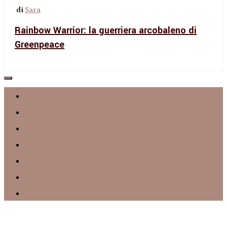
di
Sara
Rainbow Warrior: la guerriera arcobaleno di
Greenpeace