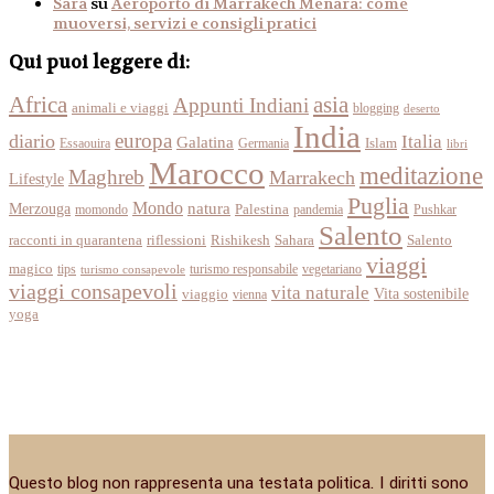
Sara
su
Aeroporto di Marrakech Menara: come
muoversi, servizi e consigli pratici
Qui puoi leggere di:
Africa
asia
Appunti Indiani
animali e viaggi
blogging
deserto
India
europa
diario
Italia
Galatina
Islam
Essaouira
Germania
libri
Marocco
meditazione
Maghreb
Marrakech
Lifestyle
Puglia
Mondo
Merzouga
natura
momondo
Palestina
pandemia
Pushkar
Salento
racconti in quarantena
Sahara
riflessioni
Rishikesh
Salento
viaggi
magico
tips
turismo responsabile
vegetariano
turismo consapevole
viaggi consapevoli
vita naturale
Vita sostenibile
viaggio
vienna
yoga
Questo blog non rappresenta una testata politica. I diritti sono