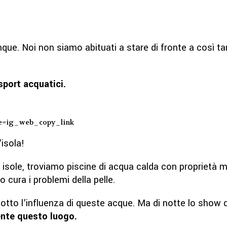
nque. Noi non siamo abituati a stare di fronte a così ta
sport acquatici.
ce=ig_web_copy_link
isola!
 isole, troviamo piscine di acqua calda con proprietà m
o cura i problemi della pelle.
 sotto l’influenza di queste acque. Ma di notte lo show
ente questo luogo.