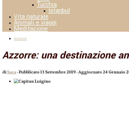
Turchia
Istanbul
Vita naturale
Animali e viaggi
Meditazione
Azzorre
Azzorre: una destinazione an
di
Sara
· Pubblicato
13 Settembre 2019
· Aggiornato
24 Gennaio 