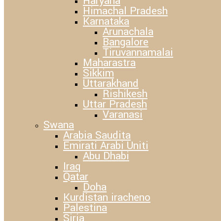
Haryana
Himachal Pradesh
Karnataka
Arunachala
Bangalore
Tiruvannamalai
Maharastra
Sikkim
Uttarakhand
Rishikesh
Uttar Pradesh
Varanasi
Swana
Arabia Saudita
Emirati Arabi Uniti
Abu Dhabi
Iraq
Qatar
Doha
Kurdistan iracheno
Palestina
Siria