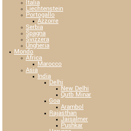
Italia
Liechtenstein
Portogallo
Azzorre
Serbia
Spagna
Svizzera
Ungheria
Mondo
Africa
Marocco
Asia
India
Delhi
New Delhi
Qutb Minar
Goa
Arambol
Rajasthan
Jaisalmer
Pushkar