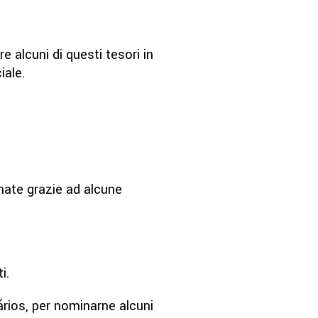
alcuni di questi tesori in
iale.
 nate grazie ad alcune
i.
ários, per nominarne alcuni