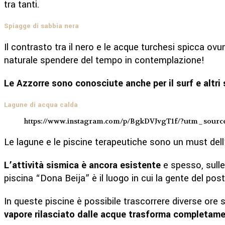
tra tanti.
Spiagge di sabbia nera
Il contrasto tra il nero e le acque turchesi spicca ovu
naturale spendere del tempo in contemplazione!
Le Azzorre sono conosciute anche per il surf e altri 
Lagune di acqua calda
https://www.instagram.com/p/BgkDVJvgT1f/?utm_sour
Le lagune e le piscine terapeutiche sono un must dell’
L’attività sismica è ancora esistente
e spesso, sulle
piscina “Dona Beija” è il luogo in cui la gente del post
In queste piscine è possibile trascorrere diverse ore
vapore rilasciato dalle acque trasforma completam