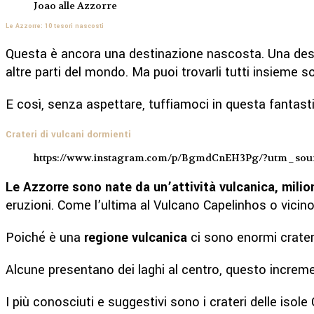
Joao alle Azzorre
Le Azzorre: 10 tesori nascosti
Questa è ancora una destinazione nascosta. Una desti
altre parti del mondo. Ma puoi trovarli tutti insieme s
E così, senza aspettare, tuffiamoci in questa fantast
Crateri di vulcani dormienti
https://www.instagram.com/p/BgmdCnEH3Pg/?utm_sou
Le Azzorre sono nate da un’attività vulcanica, milion
eruzioni. Come l’ultima al Vulcano Capelinhos o vicino 
Poiché è una
regione vulcanica
ci sono enormi crateri
Alcune presentano dei laghi al centro, questo incremen
I più conosciuti e suggestivi sono i crateri delle is