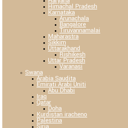
Haryana
Himachal Pradesh
Karnataka
Arunachala
Bangalore
Tiruvannamalai
Maharastra
Sikkim
Uttarakhand
Rishikesh
Uttar Pradesh
Varanasi
Swana
Arabia Saudita
Emirati Arabi Uniti
Abu Dhabi
Iraq
Qatar
Doha
Kurdistan iracheno
Palestina
Siria