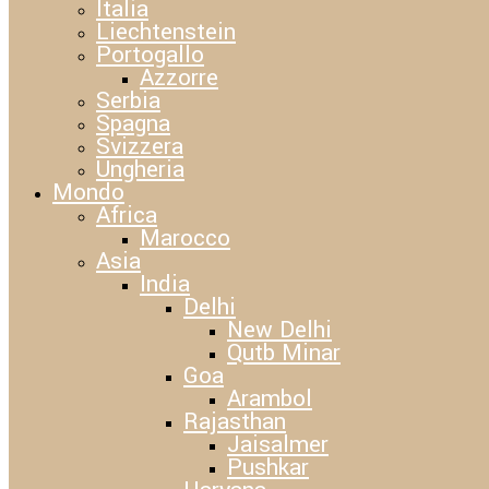
Italia
Liechtenstein
Portogallo
Azzorre
Serbia
Spagna
Svizzera
Ungheria
Mondo
Africa
Marocco
Asia
India
Delhi
New Delhi
Qutb Minar
Goa
Arambol
Rajasthan
Jaisalmer
Pushkar