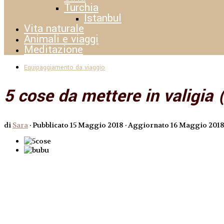
Turchia
Istanbul
Vita naturale
Animali e viaggi
Meditazione
Equipaggiamento da viaggio
5 cose da mettere in valigia (
di
Sara
· Pubblicato
15 Maggio 2018
· Aggiornato
16 Maggio 201