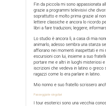
Fin da piccola mi sono appassionata alle
grazie a programmi televisivi che divora
soprattutto e molto prima grazie al non
lettere classiche e ancora lo ricordo p
libri a fare traduzioni, leggere, informars
Lo studio è ancora lì, a casa di mia n
animarlo, adesso sembra una stanza sen
affiorano nei momenti inaspettati e mi r
escursioni con lui, insieme a suo fratel
portare me e altri in luoghi misteriosi 
iscrizioni che vedeva in latino o greco
ragazzi come lo era parlare in latino.
Mio nonno e suo fratello scrissero anche
Passeggiate singolari
I tour esoterici sono una vecchia con