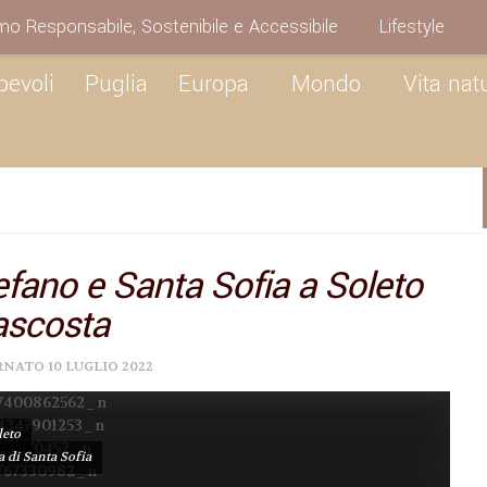
mo Responsabile, Sostenibile e Accessibile
Lifestyle
pevoli
Puglia
Europa
Mondo
Vita nat
efano e Santa Sofia a Soleto
ascosta
ORNATO
10 LUGLIO 2022
leto
a di Santa Sofia