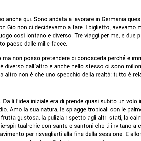
ccio anche qui. Sono andata a lavorare in Germania ques
 con Gio non ci decidevamo a fare il biglietto, avevamo 
ogo così lontano e diverso. Tre viaggi per me, e due per
o paese dalle mille facce.
o ma non posso pretendere di conoscerla perché è imm
 diverso dall’altro e anche nello stesso ci sono milion
dia altro non è che uno specchio della realtà: tutto è rel
a lì l’idea iniziale era di prende quasi subito un volo 
dio. Amo la sua natura, le spiagge tropicali con le pal
rutta gustosa, la pulizia rispetto agli altri stati, la ca
ppie-spiritual-chic con sante e santoni che ti invitano a 
 pavimento per risvegliarti alla fine della sessione. E al