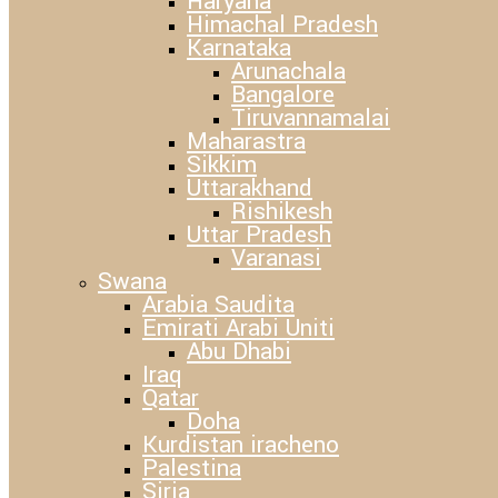
Haryana
Himachal Pradesh
Karnataka
Arunachala
Bangalore
Tiruvannamalai
Maharastra
Sikkim
Uttarakhand
Rishikesh
Uttar Pradesh
Varanasi
Swana
Arabia Saudita
Emirati Arabi Uniti
Abu Dhabi
Iraq
Qatar
Doha
Kurdistan iracheno
Palestina
Siria