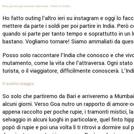
Non posso più tenerlo nascosto. Torno in India.
Ho fatto outing l’altro ieri su instagram e oggi lo fa
mettere da parte i soldi per poi partire in India. Però
quando si parte per tanto tempo e soprattutto in un lu
bastano. Vogliamo tornare! Siamo ammaliati da quest
Posso solo raccontare l’India che conosco e che viv
mutamento, come la vita che l’attraversa. Ogni stato è
turista, o il viaggiatore, difficilmente conoscerà. L’In
Il nostro viaggio
So solo che partiremo da Bari e arriveremo a Mumbai. D
alcuni giorni. Verso Goa nutro un rapporto di amore-o
appena raccolto per poche rupie, i tramonti mistici, la f
selvaggio in alcuni luoghi in particolare, quel finto hi
popò di rupie e poi una volta lì ti ritrovi a dormire sul