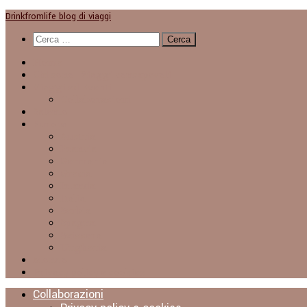
Sotto
Drinkfromlife blog di viaggi
il
Ricerca
contenuto
per:
Home
Chi sono | Viaggi consapevoli
Viaggi ed Eventi
Collaborazioni
Salento
Europa
Austria
Francia
Germania
Grecia
Irlanda
Italia
Serbia
Spagna
Svizzera
Ungheria
Mondo
Privacy policy e cookies
Collaborazioni