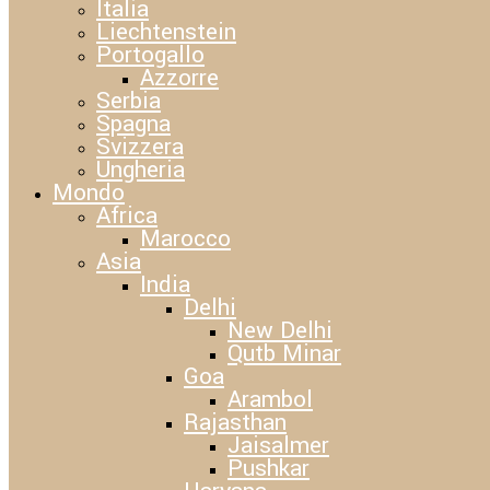
Italia
Liechtenstein
Portogallo
Azzorre
Serbia
Spagna
Svizzera
Ungheria
Mondo
Africa
Marocco
Asia
India
Delhi
New Delhi
Qutb Minar
Goa
Arambol
Rajasthan
Jaisalmer
Pushkar