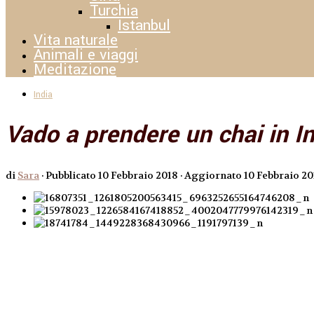
Turchia
Istanbul
Vita naturale
Animali e viaggi
Meditazione
India
Vado a prendere un chai in In
di
Sara
· Pubblicato
10 Febbraio 2018
· Aggiornato
10 Febbraio 20