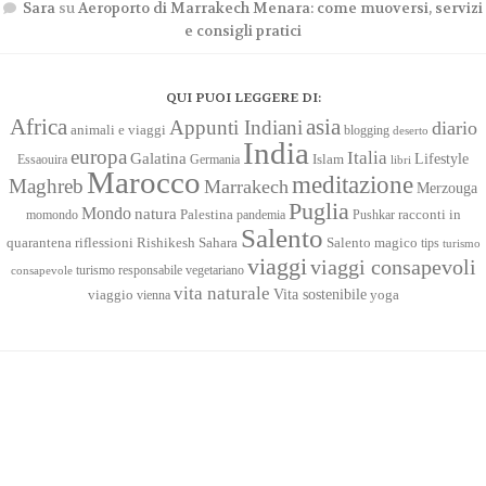
Sara
su
Aeroporto di Marrakech Menara: come muoversi, servizi
e consigli pratici
QUI PUOI LEGGERE DI:
Africa
asia
Appunti Indiani
diario
animali e viaggi
blogging
deserto
India
europa
Italia
Galatina
Lifestyle
Islam
Essaouira
Germania
libri
Marocco
meditazione
Maghreb
Marrakech
Merzouga
Puglia
Mondo
natura
racconti in
momondo
Palestina
pandemia
Pushkar
Salento
quarantena
Sahara
riflessioni
Rishikesh
Salento magico
tips
turismo
viaggi
viaggi consapevoli
turismo responsabile
vegetariano
consapevole
vita naturale
Vita sostenibile
viaggio
yoga
vienna