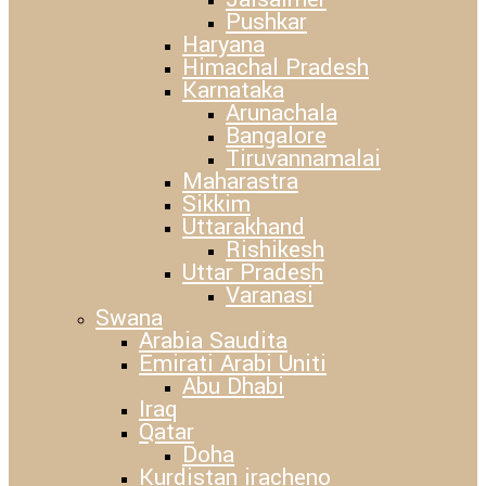
Pushkar
Haryana
Himachal Pradesh
Karnataka
Arunachala
Bangalore
Tiruvannamalai
Maharastra
Sikkim
Uttarakhand
Rishikesh
Uttar Pradesh
Varanasi
Swana
Arabia Saudita
Emirati Arabi Uniti
Abu Dhabi
Iraq
Qatar
Doha
Kurdistan iracheno