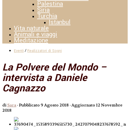
Palestina
Siria
Turchia
Istanbul
Vita naturale
Animali e viaggi
Meditazione
/
Eventi
Realizzatori di Sogni
La Polvere del Mondo –
intervista a Daniele
Cagnazzo
di
Sara
· Pubblicato
9 Agosto 2018
· Aggiornato
12 Novembre
2018