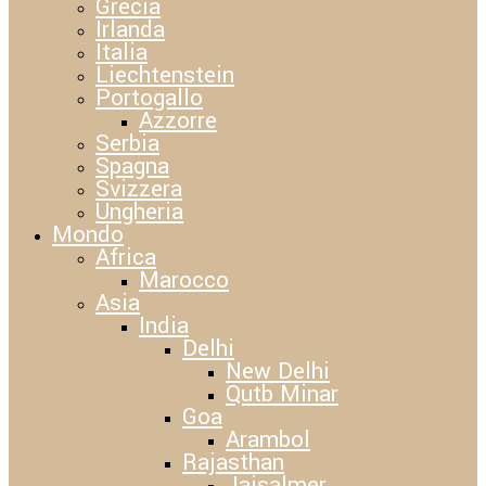
Grecia
Irlanda
Italia
Liechtenstein
Portogallo
Azzorre
Serbia
Spagna
Svizzera
Ungheria
Mondo
Africa
Marocco
Asia
India
Delhi
New Delhi
Qutb Minar
Goa
Arambol
Rajasthan
Jaisalmer