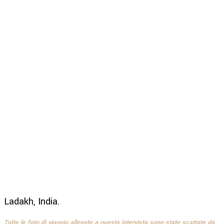
Ladakh, India.
Tutte le foto di viaggio allegate a questa intervista sono state scattate da