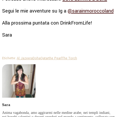
Segui le mie avventure su Ig a
@sarainmoroccoland
Alla prossima puntata con DrinkFromLife!
Sara
Etichette:
Al Jazeera
Doha
Qatar
the Pearl
The Torch
Sara
Anima vagabonda, amo aggirarmi nelle medine arabe, nei templi indiani,
nei borghi salentini o deserti sperduti nel mondo a sentimento, collegata con