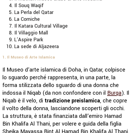
Il Souq Waqif
La Perla del Qatar
La Corniche
Il Katara Cultural Village
Il Villaggio Mall
L’Aspire Park
La sede di Aljazeera
1. Il Museo di Arte Islamica
Il Museo d’arte islamica di Doha, in Qatar, colpisce
lo sguardo perché rappresenta, in una parte, la
forma stilizzata dello sguardo di una donna che
indossa il Niqab (da non confondere con il
Burqa
). Il
Niqab è il velo, di
tradizione preislamica
, che copre
il volto della donna, lasciandone scoperti gli occhi.
La struttura, è stata finanziata dall’emiro Hamad
Bin Khalifa Al Thani, per volere e guida della figlia
Sheika Mayassa Bint Al Hamad Bin Khalifa Al Thani.