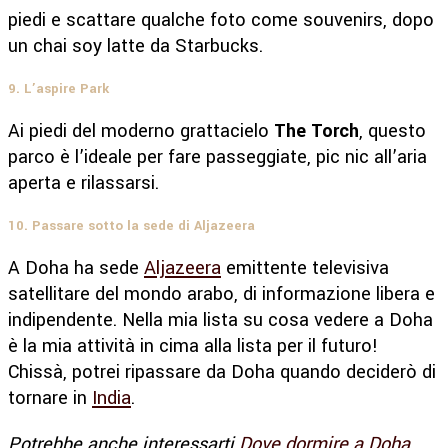
piedi e scattare qualche foto come souvenirs, dopo
un chai soy latte da Starbucks.
9. L’aspire Park
Ai piedi del moderno grattacielo
The Torch
, questo
parco è l’ideale per fare passeggiate, pic nic all’aria
aperta e rilassarsi.
10. Passare sotto la sede di Aljazeera
A Doha ha sede
Aljazeera
emittente televisiva
satellitare del mondo arabo, di informazione libera e
indipendente. Nella mia lista su cosa vedere a Doha
è la mia attività in cima alla lista per il futuro!
Chissà, potrei ripassare da Doha quando deciderò di
tornare in
India
.
Potrebbe anche interessarti
Dove dormire a Doha