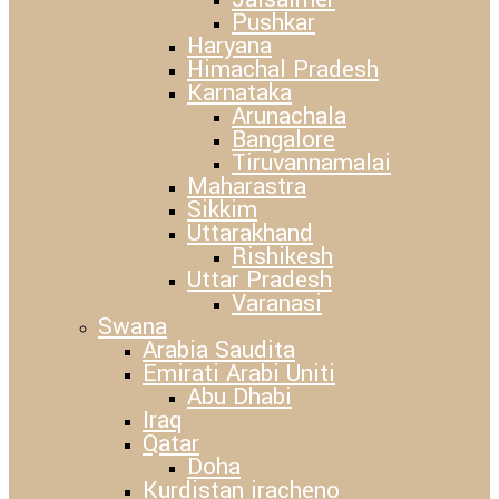
Pushkar
Haryana
Himachal Pradesh
Karnataka
Arunachala
Bangalore
Tiruvannamalai
Maharastra
Sikkim
Uttarakhand
Rishikesh
Uttar Pradesh
Varanasi
Swana
Arabia Saudita
Emirati Arabi Uniti
Abu Dhabi
Iraq
Qatar
Doha
Kurdistan iracheno