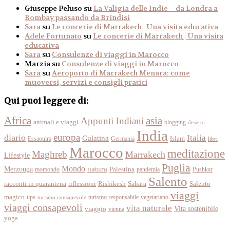
Giuseppe Peluso
su
La Valigia delle Indie – da Londra a
Bombay passando da Brindisi
Sara
su
Le concerie di Marrakech | Una visita educativa
Adele Fortunato
su
Le concerie di Marrakech | Una visita
educativa
Sara
su
Consulenze di viaggi in Marocco
Marzia
su
Consulenze di viaggi in Marocco
Sara
su
Aeroporto di Marrakech Menara: come
muoversi, servizi e consigli pratici
Qui puoi leggere di:
Africa
asia
Appunti Indiani
animali e viaggi
blogging
deserto
India
europa
diario
Italia
Galatina
Islam
Essaouira
Germania
libri
Marocco
meditazione
Maghreb
Marrakech
Lifestyle
Puglia
Mondo
Merzouga
natura
momondo
Palestina
pandemia
Pushkar
Salento
racconti in quarantena
Sahara
riflessioni
Rishikesh
Salento
viaggi
magico
tips
turismo responsabile
vegetariano
turismo consapevole
viaggi consapevoli
vita naturale
Vita sostenibile
viaggio
vienna
yoga