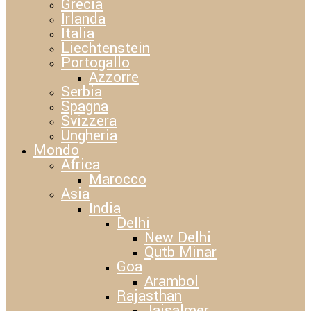
Grecia
Irlanda
Italia
Liechtenstein
Portogallo
Azzorre
Serbia
Spagna
Svizzera
Ungheria
Mondo
Africa
Marocco
Asia
India
Delhi
New Delhi
Qutb Minar
Goa
Arambol
Rajasthan
Jaisalmer