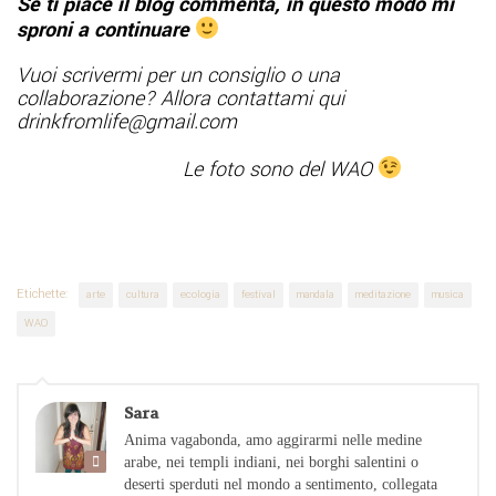
Se ti piace il blog commenta, in questo modo mi
sproni a continuare
Vuoi scrivermi per un consiglio o una
collaborazione? Allora contattami qui
drinkfromlife@gmail.com
Le foto sono del WAO
Etichette:
arte
cultura
ecologia
festival
mandala
meditazione
musica
WAO
Sara
Anima vagabonda, amo aggirarmi nelle medine
arabe, nei templi indiani, nei borghi salentini o
deserti sperduti nel mondo a sentimento, collegata