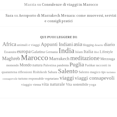
Marzia
su
Consulenze di viaggi in Marocco
Sara
su
Aeroporto di Marrakech Menara: come muoversi, servizi
e consigli pratici
QUI PUOI LEGGERE DI:
Africa
asia
Appunti Indiani
diario
animali e viaggi
blogging
deserto
India
europa
Italia
Galatina
Lifestyle
Islam
Essaouira
Germania
libri
Marocco
meditazione
Maghreb
Marrakech
Merzouga
Puglia
Mondo
natura
racconti in
momondo
Palestina
pandemia
Pushkar
Salento
quarantena
Sahara
riflessioni
Rishikesh
Salento magico
tips
turismo
viaggi
viaggi consapevoli
turismo responsabile
vegetariano
consapevole
vita naturale
Vita sostenibile
viaggio
yoga
vienna