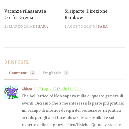
Vacanze rilassanti a
Si riparte! Direzione
Corfù | Grecia
Rainbow
21 MARZO 2016
DI
SARA
2 AGOSTO 2017
DI
SARA
3 RISPOSTE
Commenti
2
Pingbacks
1
Viaggio nella natura
Chiara
17 Luglio 2017 alle 11:40 am
5 FEBBRAIO 2016
Che bell’articolo! Non sapevo nulla di questo genere di
DI
CHANDANA SARA
eventi. Diciamo che a me interessa la parte più pratica:
mi occupo di interior design del benessere, in pratica
arredo per gli altri facendo scelte sostenibili e sul
rispetto delle esigenze psico/fisiche. Quindi visto che