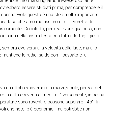
damentale informarsi riguardo il Paese ospitante:
e dovrebbero essere studiati prima, per comprendere il
re consapevole questo è uno step molto importante
è una fase che amo moltissimo e mi permette di
o fisicamente. Dopotutto, per realizzare qualcosa, non
narla nella nostra testa con tutti i dettagli giusti.
, sembra evolversi alla velocità della luce, ma allo
mantiene le radici salde con il passato e la
va da ottobre/novembre a marzo/aprile, per via del
are la città e viverla al meglio. Diversamente, in bassa
perature sono roventi e possono superare i 45°. In
voli che hotel più economici, ma potrebbe non