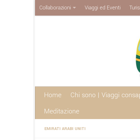
Collaborazioni
Viaggi ed Eventi
Turi
Sotto il contenuto
Home
Chi sono | Viaggi consa
Meditazione
EMIRATI ARABI UNITI