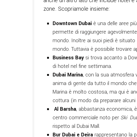
anche un altro lato che include hotel e
zone. Scopriamole insieme:
Downtown Dubai
è una delle aree pi
permette di raggiungere agevolmente
mondo. Inoltre ai suoi piedi è situato 
mondo. Tuttavia è possibile trovare app
Business Bay
si trova accanto a Dow
di hotel nel fine settimana.
Dubai Marina
, con la sua atmosfera v
anima di gente da tutto il mondo c
Marina è molto costosa, ma qui è anc
cottura (in modo da preparare alcuni 
Al Barsha
, abbastanza economica, è 
centro commerciale noto per
Ski Du
rispetto al Dubai Mall.
Bur Dubai e Deira
rappresentano la pa