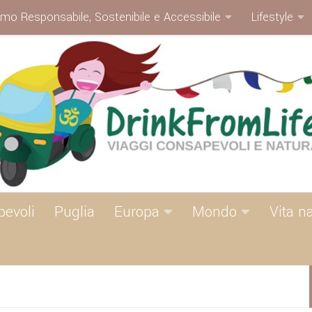
smo Responsabile, Sostenibile e Accessibile
Lifestyle
pevoli
Puglia
Europa
Mondo
Vita n