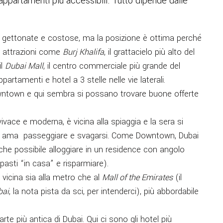
 appartamenti più accessibili. Tutto dipende dalle
ù gettonate e costose, ma la posizione è ottima perché
 attrazioni come
Burj Khalifa
, il grattacielo più alto del
il
Dubai Mall
, il centro commerciale più grande del
artamenti e hotel a 3 stelle nelle vie laterali.
ntown e qui sembra si possano trovare buone offerte
ivace e moderna, è vicina alla spiaggia e la sera si
he ama passeggiare e svagarsi. Come Downtown, Dubai
he possibile alloggiare in un residence con angolo
pasti “in casa” e risparmiare).
vicina sia alla metro che al
Mall of the Emirates
(il
bai
, la nota pista da sci, per intenderci), più abbordabile
rte più antica di Dubai. Qui ci sono gli hotel più