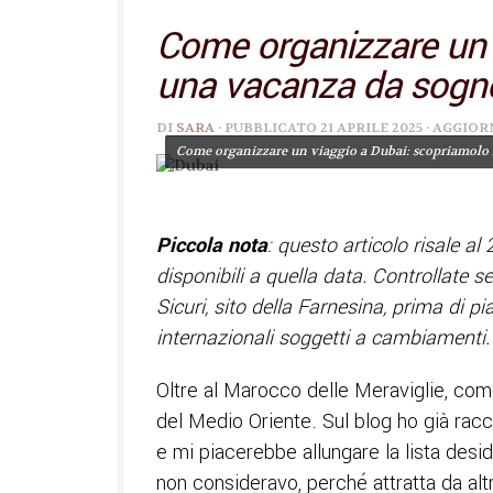
Come organizzare un v
una vacanza da sogn
DI
SARA
· PUBBLICATO
21 APRILE 2025
· AGGIO
Come organizzare un viaggio a Dubai: scopriamolo 
Piccola nota
: questo articolo risale al 
disponibili a quella data. Controllate 
Sicuri, sito della Farnesina, prima di pi
internazionali soggetti a cambiamenti
Oltre al Marocco delle Meraviglie, com
del Medio Oriente. Sul blog ho già rac
e mi piacerebbe allungare la lista desi
non consideravo, perché attratta da alt