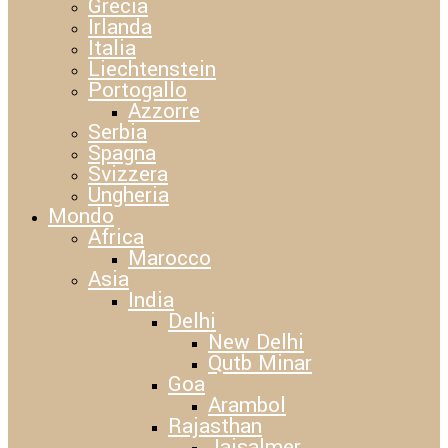
Grecia
Irlanda
Italia
Liechtenstein
Portogallo
Azzorre
Serbia
Spagna
Svizzera
Ungheria
Mondo
Africa
Marocco
Asia
India
Delhi
New Delhi
Qutb Minar
Goa
Arambol
Rajasthan
Jaisalmer