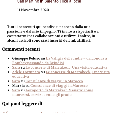
San Martino in Salento | like a local
11 Novembre 2020
Tutti i contenuti qui condivisi nascono dalla mia
passione e dal mio impegno. Ti invito a rispettarli e a
contattarmi per collaborazioni o utilizzi. Inoltre, in
alcuni articoli sono stati inseriti dei link affiliati.
Commenti recenti
Giuseppe Peluso
su
La Valigia delle Indie – da Londra a
Bombay passando da Brindisi
Sara
su
Le concerie di Marrakech | Una visita educativa
Adele Fortunato
su
Le concerie di Marrakech | Una visita
educativa
Sara
su
Consulenze di viaggi in Marocco
Marzia
su
Consulenze di viaggi in Marocco
Sara
su
Aeroporto di Marrakech Menara: come
muoversi, servizi e consigli pratici
Qui puoi leggere di: