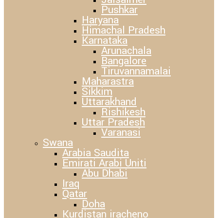
Pushkar
Haryana
Himachal Pradesh
Karnataka
Arunachala
Bangalore
Tiruvannamalai
Maharastra
Sikkim
Uttarakhand
Rishikesh
Uttar Pradesh
Varanasi
Swana
Arabia Saudita
Emirati Arabi Uniti
Abu Dhabi
Iraq
Qatar
Doha
Kurdistan iracheno