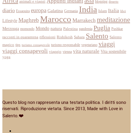
Africa
asia
Appunti Indiani
animali e viaggi
blogging
deserto
India
europa
diario
Italia
Galatina
Islam
Essaouira
Germania
libri
Marocco
meditazione
Maghreb
Marrakech
Lifestyle
Puglia
Mondo
Merzouga
natura
momondo
Palestina
pandemia
Pushkar
Salento
racconti in quarantena
Sahara
riflessioni
Rishikesh
Salento
viaggi
magico
tips
turismo responsabile
vegetariano
turismo consapevole
viaggi consapevoli
vita naturale
Vita sostenibile
viaggio
vienna
yoga
Questo blog non rappresenta una testata politica. I diritti sono
riservati. Riproduzione vietata. Since 2013, Made with Love in
Salento.❤️