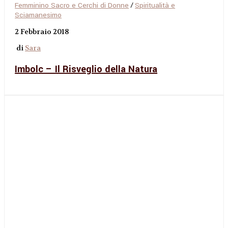
Femminino Sacro e Cerchi di Donne
/
Spiritualità e
Sciamanesimo
2 Febbraio 2018
di
Sara
Imbolc – Il Risveglio della Natura