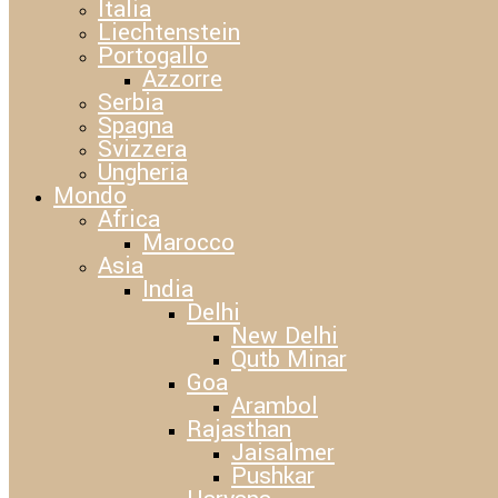
Italia
Liechtenstein
Portogallo
Azzorre
Serbia
Spagna
Svizzera
Ungheria
Mondo
Africa
Marocco
Asia
India
Delhi
New Delhi
Qutb Minar
Goa
Arambol
Rajasthan
Jaisalmer
Pushkar