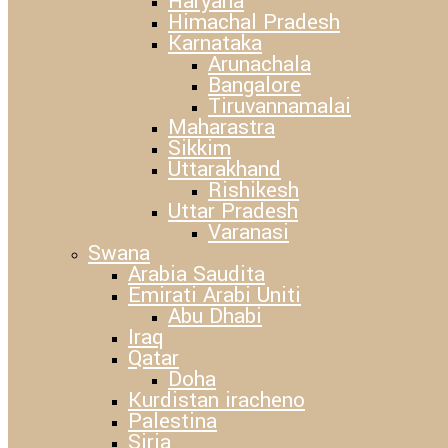
Haryana
Himachal Pradesh
Karnataka
Arunachala
Bangalore
Tiruvannamalai
Maharastra
Sikkim
Uttarakhand
Rishikesh
Uttar Pradesh
Varanasi
Swana
Arabia Saudita
Emirati Arabi Uniti
Abu Dhabi
Iraq
Qatar
Doha
Kurdistan iracheno
Palestina
Siria