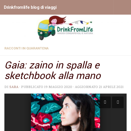
Drinkfromlife blog di viaggi
Sotto il contenuto
RACCONTI IN QUARANTENA
Gaia: zaino in spalla e
sketchbook alla mano
DI
SARA
· PUBBLICATO
19 MAGGIO 2020
· AGGIORNATO
21 APRILE 2021