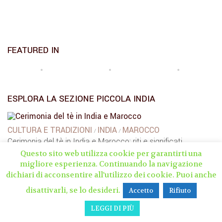
FEATURED IN
ESPLORA LA SEZIONE PICCOLA INDIA
CULTURA E TRADIZIONI
INDIA
MAROCCO
/
/
Cerimonia del tè in India e Marocco: riti e significati
Questo sito web utilizza cookie per garantirti una
10 GENNAIO 2025
migliore esperienza. Continuando la navigazione
dichiari di acconsentire all'utilizzo dei cookie. Puoi anche
INDIA
Ajaypal | India insolita
disattivarli, se lo desideri.
Accetto
Rifiuto
9 GIUGNO 2020
LEGGI DI PIÙ