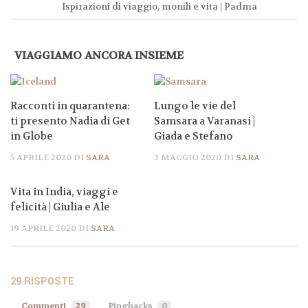
Ispirazioni di viaggio, monili e vita | Padma
VIAGGIAMO ANCORA INSIEME
Racconti in quarantena:
Lungo le vie del
ti presento Nadia di Get
Samsara a Varanasi |
in Globe
Giada e Stefano
5 APRILE 2020
DI
SARA
3 MAGGIO 2020
DI
SARA
Vita in India, viaggi e
felicità | Giulia e Ale
19 APRILE 2020
DI
SARA
29 RISPOSTE
Commenti
29
Pingbacks
0