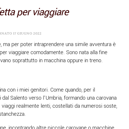
etta per viaggiare
ORNATO
17 GIUGNO 2022
ge, ma per poter intraprendere una simile avventura è
 per viaggiare comodamente. Sono nata alla fine
lgevano soprattutto in macchina oppure in treno.
ina con i miei genitori. Come quando, per il
ti dal Salento verso l’Umbria, formando una carovana
 viaggi realmente lenti, costellati da numerosi soste,
a stanchezza.
gne, incontrando altre piccole carovane o macchine