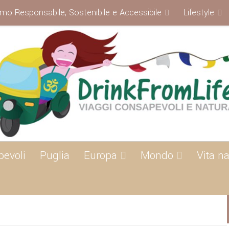
smo Responsabile, Sostenibile e Accessibile
Lifestyle
pevoli
Puglia
Europa
Mondo
Vita na