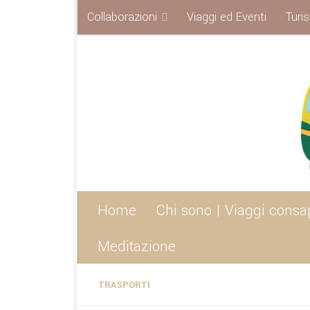
Collaborazioni
Viaggi ed Eventi
Turi
Sotto il contenuto
Home
Chi sono | Viaggi consa
Meditazione
TRASPORTI