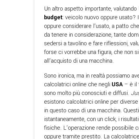
Un altro aspetto importante, valutando l
budget
: veicolo nuovo oppure usato? I
oppure considerare l’usato, a patto che 
da tenere in considerazione, tante do
sedersi a tavolino e fare riflessioni, va
forse ci vorrebbe una figura, che non s
all’acquisto di una macchina.
Sono ironica, ma in realtà possiamo av
calcolatrici online che negli
USA
– è il 
sono molto più conosciuti e diffusi.
Jus
esistono calcolatrici online per divers
in questo caso di una macchina. Questi 
istantaneamente, con un click, i risultat
fisiche. L’operazione rende possibile ca
oppure tramite prestito. La calcolatric