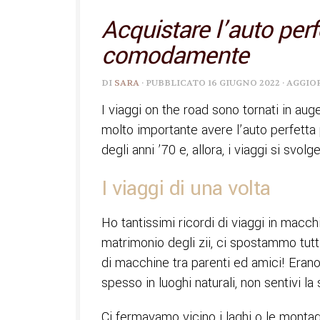
Acquistare l’auto perf
comodamente
DI
SARA
· PUBBLICATO
16 GIUGNO 2022
· AGGI
I viaggi on the road sono tornati in au
molto importante avere l’auto perfetta
degli anni ’70 e, allora, i viaggi si svo
I viaggi di una volta
Ho tantissimi ricordi di viaggi in macch
matrimonio degli zii, ci spostammo tut
di macchine tra parenti ed amici! Erano
spesso in luoghi naturali, non sentivi l
Ci fermavamo vicino i laghi o le monta