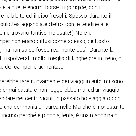
zie a quelle enormi borse frigo rigide, con i
re le bibite ed il cibo freschi. Spesso, durante il
ulottes agganciate dietro, con le tendine alle
e ne trovano tantissime usate!) Ne ero
amper non erano diffusi come adesso, piuttosto
, ma non so se fosse realmente così. Durante la
i rispolverati, molto meglio di lunghe ore in treno, o
sto dei camper è aumentato.
erebbe fare nuovamente dei viaggi in auto, mi sono
ia è ormai datata e non reggerebbe mai ad un viaggio
ndare nei centri vicini. In passato ho viaggiato con
d una cerimonia di laurea nelle Marche e, nonostante
un incubo perché è piccola, lenta, è una macchina di