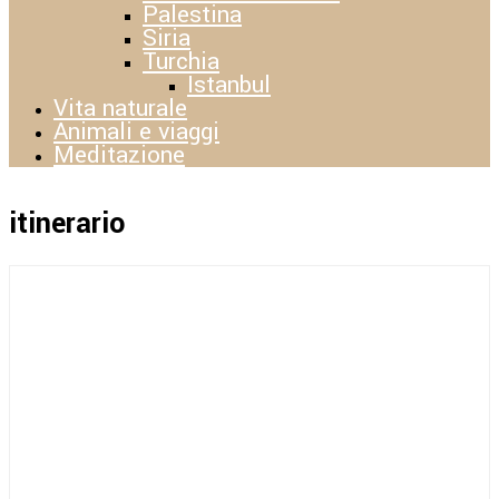
Palestina
Siria
Turchia
Istanbul
Vita naturale
Animali e viaggi
Meditazione
itinerario