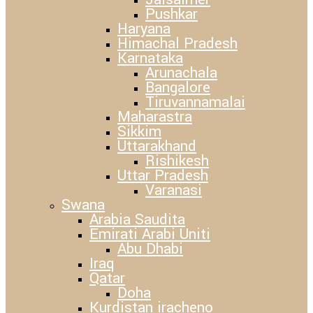
Pushkar
Haryana
Himachal Pradesh
Karnataka
Arunachala
Bangalore
Tiruvannamalai
Maharastra
Sikkim
Uttarakhand
Rishikesh
Uttar Pradesh
Varanasi
Swana
Arabia Saudita
Emirati Arabi Uniti
Abu Dhabi
Iraq
Qatar
Doha
Kurdistan iracheno