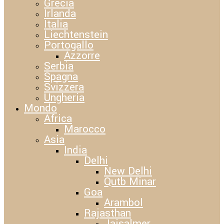
Grecia
Irlanda
Italia
Liechtenstein
Portogallo
Azzorre
Serbia
Spagna
Svizzera
Ungheria
Mondo
Africa
Marocco
Asia
India
Delhi
New Delhi
Qutb Minar
Goa
Arambol
Rajasthan
Jaisalmer