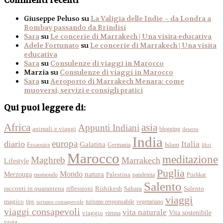
Commenti recenti
Giuseppe Peluso
su
La Valigia delle Indie – da Londra a
Bombay passando da Brindisi
Sara
su
Le concerie di Marrakech | Una visita educativa
Adele Fortunato
su
Le concerie di Marrakech | Una visita
educativa
Sara
su
Consulenze di viaggi in Marocco
Marzia
su
Consulenze di viaggi in Marocco
Sara
su
Aeroporto di Marrakech Menara: come
muoversi, servizi e consigli pratici
Qui puoi leggere di:
Africa
asia
Appunti Indiani
animali e viaggi
blogging
deserto
India
europa
diario
Italia
Galatina
Islam
Essaouira
Germania
libri
Marocco
meditazione
Maghreb
Marrakech
Lifestyle
Puglia
Mondo
Merzouga
natura
momondo
Palestina
pandemia
Pushkar
Salento
racconti in quarantena
Sahara
riflessioni
Rishikesh
Salento
viaggi
magico
tips
turismo responsabile
vegetariano
turismo consapevole
viaggi consapevoli
vita naturale
Vita sostenibile
viaggio
vienna
yoga