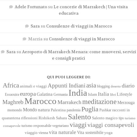
Adele Fortunato
su
Le concerie di Marrakech | Una visita
educativa
Sara
su
Consulenze di viaggi in Marocco
Marzia
su
Consulenze di viaggi in Marocco
Sara
su
Aeroporto di Marrakech Menara: come muoversi, servizi
e consigli pratici
QUI PUOI LEGGERE DI:
Africa
asia
Appunti Indiani
diario
animali e viaggi
blogging
deserto
India
europa
Italia
Galatina
Lifestyle
Islam
Essaouira
Germania
libri
Marocco
meditazione
Maghreb
Marrakech
Merzouga
Puglia
Mondo
natura
racconti in
momondo
Palestina
pandemia
Pushkar
Salento
quarantena
Sahara
riflessioni
Rishikesh
Salento magico
tips
turismo
viaggi
viaggi consapevoli
turismo responsabile
vegetariano
consapevole
vita naturale
Vita sostenibile
viaggio
yoga
vienna