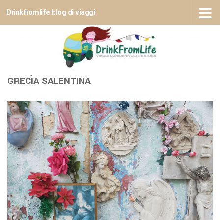
Drinkfromlife blog di viaggi
Sotto il contenuto
GRECÌA SALENTINA