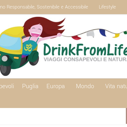
mo Responsabile, Sostenibile e Accessibile
Lifestyle
pevoli
Puglia
Europa
Mondo
Vita nat