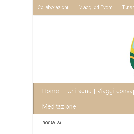
Collaborazioni
Viaggi ed Eventi
Turis
Sotto il contenuto
Home
Chi sono | Viaggi consa
Meditazione
ROCAVIVA