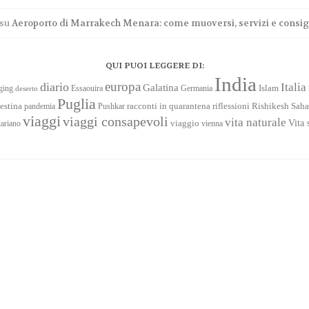
su
Aeroporto di Marrakech Menara: come muoversi, servizi e consigli
QUI PUOI LEGGERE DI:
India
europa
diario
Italia
Galatina
Islam
ging
Essaouira
Germania
deserto
Puglia
racconti in quarantena
Saha
estina
pandemia
Pushkar
riflessioni
Rishikesh
viaggi
viaggi consapevoli
vita naturale
Vita 
viaggio
tariano
vienna