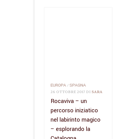
EUROPA
SPAGNA
/
26 OTTOBRE 2017
DI
SARA
Rocaviva – un
percorso iniziatico
nel labirinto magico
– esplorando la
Catalogna