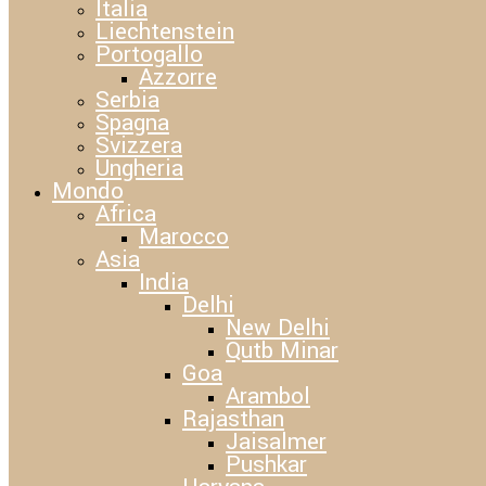
Italia
Liechtenstein
Portogallo
Azzorre
Serbia
Spagna
Svizzera
Ungheria
Mondo
Africa
Marocco
Asia
India
Delhi
New Delhi
Qutb Minar
Goa
Arambol
Rajasthan
Jaisalmer
Pushkar