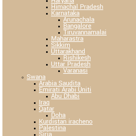
Haryana
Himachal Pradesh
Karnataka
Arunachala
Bangalore
Tiruvannamalai
Maharastra
Sikkim
Uttarakhand
Rishikesh
Uttar Pradesh
Varanasi
Swana
Arabia Saudita
Emirati Arabi Uniti
Abu Dhabi
Iraq
Qatar
Doha
Kurdistan iracheno
Palestina
Siria