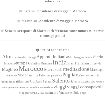
educativa
Sara
su
Consulenze di viaggi in Marocco
Marzia
su
Consulenze di viaggi in Marocco
Sara
su
Aeroporto di Marrakech Menara: come muoversi, servizi
e consigli pratici
QUI PUOI LEGGERE DI:
Africa
asia
Appunti Indiani
diario
animali e viaggi
blogging
deserto
India
europa
Italia
Galatina
Lifestyle
Islam
Essaouira
Germania
libri
Marocco
meditazione
Maghreb
Marrakech
Merzouga
Puglia
Mondo
natura
racconti in
momondo
Palestina
pandemia
Pushkar
Salento
quarantena
Sahara
riflessioni
Rishikesh
Salento magico
tips
turismo
viaggi
viaggi consapevoli
turismo responsabile
vegetariano
consapevole
vita naturale
Vita sostenibile
viaggio
yoga
vienna