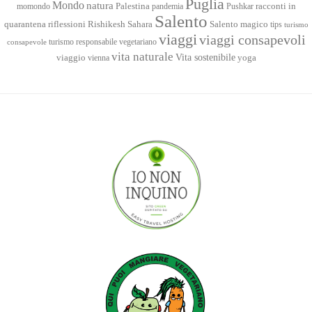
Puglia
Mondo
natura
racconti in
momondo
Palestina
pandemia
Pushkar
Salento
quarantena
Sahara
riflessioni
Rishikesh
Salento magico
tips
turismo
viaggi
viaggi consapevoli
turismo responsabile
vegetariano
consapevole
vita naturale
Vita sostenibile
viaggio
yoga
vienna