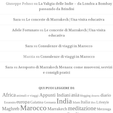
Giuseppe Peluso
su
La Valigia delle Indie – da Londra a Bombay
passando da Brindisi
Sara
su
Le concerie di Marrakech | Una visita educativa
Adele Fortunato
su
Le concerie di Marrakech | Una visita
educativa
Sara
su
Consulenze di viaggi in Marocco
Marzia
su
Consulenze di viaggi in Marocco
Sara
su
Aeroporto di Marrakech Menara: come muoversi, servizi
e consigli pratici
QUI PUOI LEGGERE DI:
Africa
asia
Appunti Indiani
diario
animali e viaggi
blogging
deserto
India
europa
Italia
Galatina
Lifestyle
Islam
Essaouira
Germania
libri
Marocco
meditazione
Maghreb
Marrakech
Merzouga