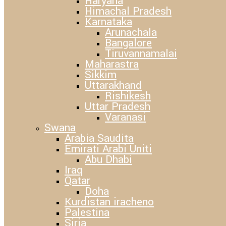
Haryana
Himachal Pradesh
Karnataka
Arunachala
Bangalore
Tiruvannamalai
Maharastra
Sikkim
Uttarakhand
Rishikesh
Uttar Pradesh
Varanasi
Swana
Arabia Saudita
Emirati Arabi Uniti
Abu Dhabi
Iraq
Qatar
Doha
Kurdistan iracheno
Palestina
Siria