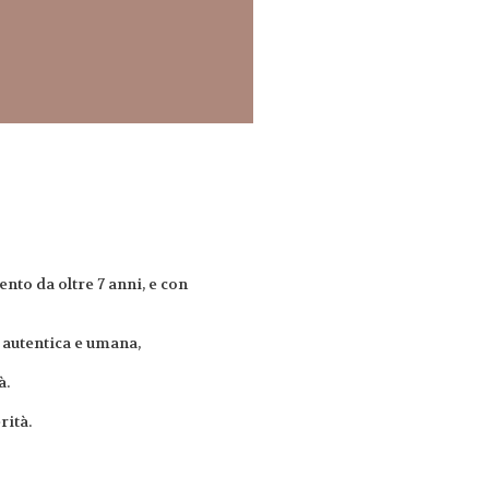
nto da oltre 7 anni, e con
, autentica e umana,
à.
rità.