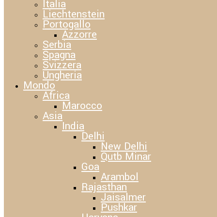
Italia
Liechtenstein
Portogallo
Azzorre
Serbia
Spagna
Svizzera
Ungheria
Mondo
Africa
Marocco
Asia
India
Delhi
New Delhi
Qutb Minar
Goa
Arambol
Rajasthan
Jaisalmer
Pushkar