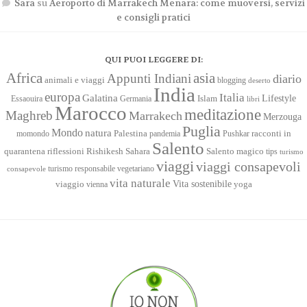
Sara
su
Aeroporto di Marrakech Menara: come muoversi, servizi
e consigli pratici
QUI PUOI LEGGERE DI:
Africa
asia
Appunti Indiani
diario
animali e viaggi
blogging
deserto
India
europa
Italia
Galatina
Lifestyle
Islam
Essaouira
Germania
libri
Marocco
meditazione
Maghreb
Marrakech
Merzouga
Puglia
Mondo
natura
racconti in
momondo
Palestina
pandemia
Pushkar
Salento
quarantena
Sahara
riflessioni
Rishikesh
Salento magico
tips
turismo
viaggi
viaggi consapevoli
turismo responsabile
vegetariano
consapevole
vita naturale
Vita sostenibile
viaggio
yoga
vienna