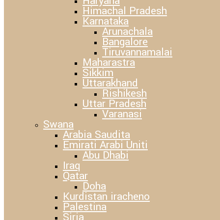
Haryana
Himachal Pradesh
Karnataka
Arunachala
Bangalore
Tiruvannamalai
Maharastra
Sikkim
Uttarakhand
Rishikesh
Uttar Pradesh
Varanasi
Swana
Arabia Saudita
Emirati Arabi Uniti
Abu Dhabi
Iraq
Qatar
Doha
Kurdistan iracheno
Palestina
Siria