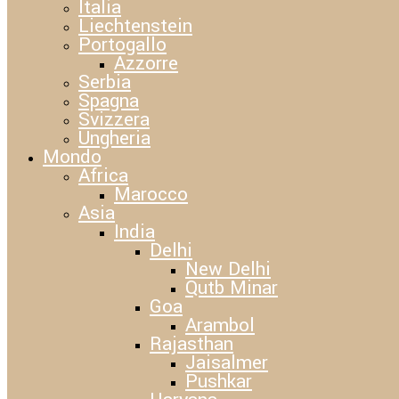
Italia
Liechtenstein
Portogallo
Azzorre
Serbia
Spagna
Svizzera
Ungheria
Mondo
Africa
Marocco
Asia
India
Delhi
New Delhi
Qutb Minar
Goa
Arambol
Rajasthan
Jaisalmer
Pushkar