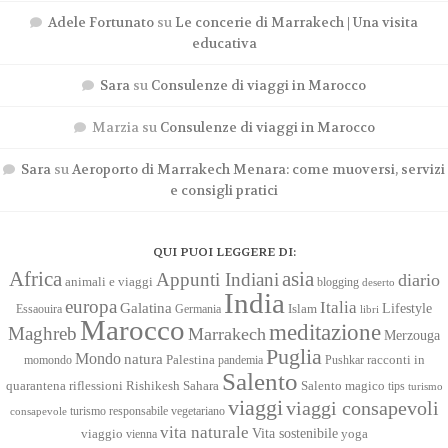
Adele Fortunato
su
Le concerie di Marrakech | Una visita
educativa
Sara
su
Consulenze di viaggi in Marocco
Marzia
su
Consulenze di viaggi in Marocco
Sara
su
Aeroporto di Marrakech Menara: come muoversi, servizi
e consigli pratici
QUI PUOI LEGGERE DI:
Africa
asia
Appunti Indiani
diario
animali e viaggi
blogging
deserto
India
europa
Italia
Galatina
Lifestyle
Islam
Essaouira
Germania
libri
Marocco
meditazione
Maghreb
Marrakech
Merzouga
Puglia
Mondo
natura
racconti in
momondo
Palestina
pandemia
Pushkar
Salento
quarantena
Sahara
riflessioni
Rishikesh
Salento magico
tips
turismo
viaggi
viaggi consapevoli
turismo responsabile
vegetariano
consapevole
vita naturale
Vita sostenibile
viaggio
yoga
vienna