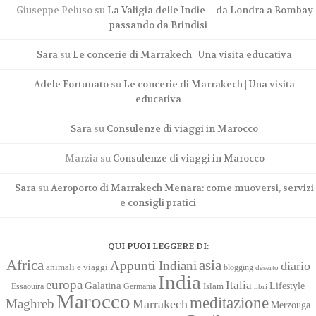
Giuseppe Peluso
su
La Valigia delle Indie – da Londra a Bombay
passando da Brindisi
Sara
su
Le concerie di Marrakech | Una visita educativa
Adele Fortunato
su
Le concerie di Marrakech | Una visita
educativa
Sara
su
Consulenze di viaggi in Marocco
Marzia
su
Consulenze di viaggi in Marocco
Sara
su
Aeroporto di Marrakech Menara: come muoversi, servizi
e consigli pratici
QUI PUOI LEGGERE DI:
Africa
asia
Appunti Indiani
diario
animali e viaggi
blogging
deserto
India
europa
Italia
Galatina
Lifestyle
Islam
Essaouira
Germania
libri
Marocco
meditazione
Maghreb
Marrakech
Merzouga