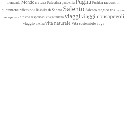
Puglia
Mondo
natura
racconti in
momondo
Palestina
pandemia
Pushkar
Salento
quarantena
Sahara
riflessioni
Rishikesh
Salento magico
tips
turismo
viaggi
viaggi consapevoli
turismo responsabile
vegetariano
consapevole
vita naturale
Vita sostenibile
viaggio
yoga
vienna