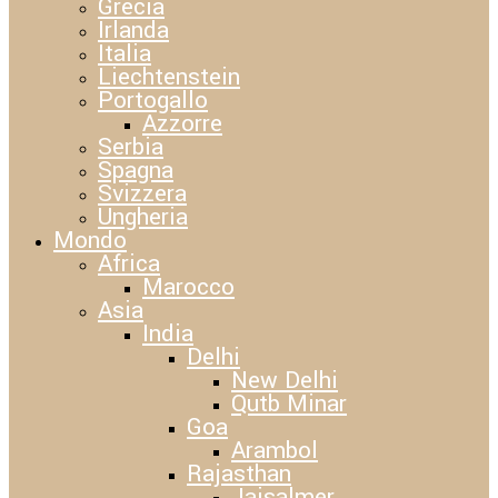
Grecia
Irlanda
Italia
Liechtenstein
Portogallo
Azzorre
Serbia
Spagna
Svizzera
Ungheria
Mondo
Africa
Marocco
Asia
India
Delhi
New Delhi
Qutb Minar
Goa
Arambol
Rajasthan
Jaisalmer