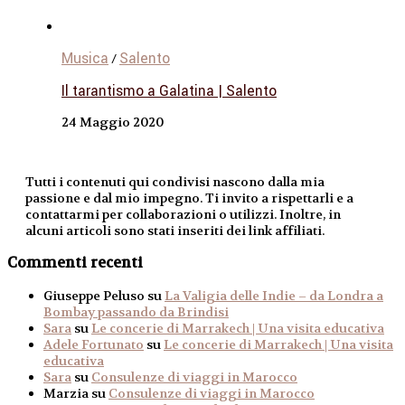
Musica
Salento
/
Il tarantismo a Galatina | Salento
24 Maggio 2020
Tutti i contenuti qui condivisi nascono dalla mia
passione e dal mio impegno. Ti invito a rispettarli e a
contattarmi per collaborazioni o utilizzi. Inoltre, in
alcuni articoli sono stati inseriti dei link affiliati.
Commenti recenti
Giuseppe Peluso
su
La Valigia delle Indie – da Londra a
Bombay passando da Brindisi
Sara
su
Le concerie di Marrakech | Una visita educativa
Adele Fortunato
su
Le concerie di Marrakech | Una visita
educativa
Sara
su
Consulenze di viaggi in Marocco
Marzia
su
Consulenze di viaggi in Marocco