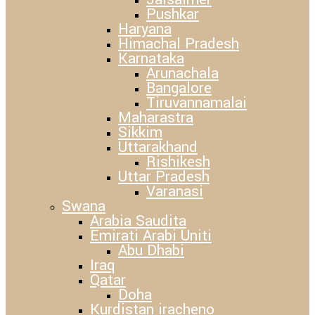
Pushkar
Haryana
Himachal Pradesh
Karnataka
Arunachala
Bangalore
Tiruvannamalai
Maharastra
Sikkim
Uttarakhand
Rishikesh
Uttar Pradesh
Varanasi
Swana
Arabia Saudita
Emirati Arabi Uniti
Abu Dhabi
Iraq
Qatar
Doha
Kurdistan iracheno