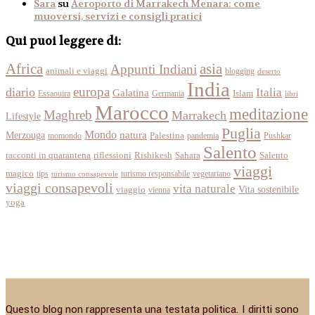
Sara
su
Aeroporto di Marrakech Menara: come
muoversi, servizi e consigli pratici
Qui puoi leggere di:
Africa
asia
Appunti Indiani
animali e viaggi
blogging
deserto
India
europa
diario
Italia
Galatina
Islam
Essaouira
Germania
libri
Marocco
meditazione
Maghreb
Marrakech
Lifestyle
Puglia
Mondo
Merzouga
natura
momondo
Palestina
pandemia
Pushkar
Salento
racconti in quarantena
Sahara
riflessioni
Rishikesh
Salento
viaggi
magico
tips
turismo responsabile
vegetariano
turismo consapevole
viaggi consapevoli
vita naturale
Vita sostenibile
viaggio
vienna
yoga
Questo blog non rappresenta una testata politica. I diritti sono