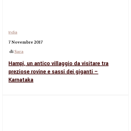
India
7 Novembre 2017
di
Sara
Hampi, un antico villaggio da visitare tra
preziose rovine e sassi dei giganti –
Karnataka