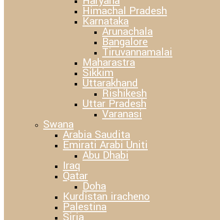
Haryana
Himachal Pradesh
Karnataka
Arunachala
Bangalore
Tiruvannamalai
Maharastra
Sikkim
Uttarakhand
Rishikesh
Uttar Pradesh
Varanasi
Swana
Arabia Saudita
Emirati Arabi Uniti
Abu Dhabi
Iraq
Qatar
Doha
Kurdistan iracheno
Palestina
Siria