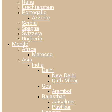
Italia
Liechtenstein
Portogallo
Azzorre
Serbia
Spagna
Svizzera
Ungheria
Mondo
Africa
Marocco
Asia
India
Delhi
New Delhi
Qutb Minar
Goa
Arambol
Rajasthan
Jaisalmer
Pushkar