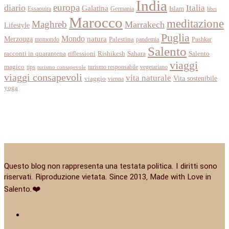
India
europa
diario
Italia
Galatina
Islam
Essaouira
Germania
libri
Marocco
meditazione
Maghreb
Marrakech
Lifestyle
Puglia
Mondo
Merzouga
natura
momondo
Palestina
pandemia
Pushkar
Salento
racconti in quarantena
Sahara
riflessioni
Rishikesh
Salento
viaggi
magico
tips
turismo responsabile
vegetariano
turismo consapevole
viaggi consapevoli
vita naturale
Vita sostenibile
viaggio
vienna
yoga
Questo blog non rappresenta una testata politica. I diritti sono
riservati. Riproduzione vietata. Since 2013, Made with Love in
Salento.❤️