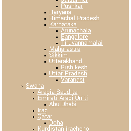
Pushkar
Haryana
Himachal Pradesh
Karnataka
Arunachala
Bangalore
Tiruvannamalai
Maharastra
Sikkim
Uttarakhand
Rishikesh
Uttar Pradesh
Varanasi
Swana
Arabia Saudita
Emirati Arabi Uniti
Abu Dhabi
Iraq
Qatar
Doha
Kurdistan iracheno