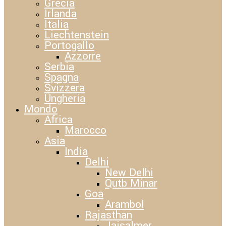
Grecia
Irlanda
Italia
Liechtenstein
Portogallo
Azzorre
Serbia
Spagna
Svizzera
Ungheria
Mondo
Africa
Marocco
Asia
India
Delhi
New Delhi
Qutb Minar
Goa
Arambol
Rajasthan
Jaisalmer