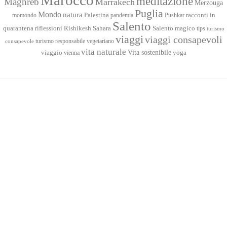
meditazione
Maghreb
Marrakech
Merzouga
Puglia
Mondo
natura
racconti in
momondo
Palestina
pandemia
Pushkar
Salento
quarantena
Sahara
riflessioni
Rishikesh
Salento magico
tips
turismo
viaggi
viaggi consapevoli
turismo responsabile
vegetariano
consapevole
vita naturale
Vita sostenibile
viaggio
yoga
vienna