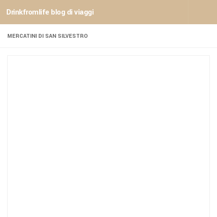
Drinkfromlife blog di viaggi
Sotto il contenuto
MERCATINI DI SAN SILVESTRO