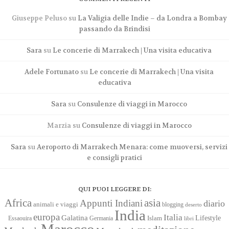
Giuseppe Peluso
su
La Valigia delle Indie – da Londra a Bombay
passando da Brindisi
Sara
su
Le concerie di Marrakech | Una visita educativa
Adele Fortunato
su
Le concerie di Marrakech | Una visita
educativa
Sara
su
Consulenze di viaggi in Marocco
Marzia
su
Consulenze di viaggi in Marocco
Sara
su
Aeroporto di Marrakech Menara: come muoversi, servizi
e consigli pratici
QUI PUOI LEGGERE DI:
Africa
asia
Appunti Indiani
diario
animali e viaggi
blogging
deserto
India
europa
Italia
Galatina
Lifestyle
Islam
Essaouira
Germania
libri
Marocco