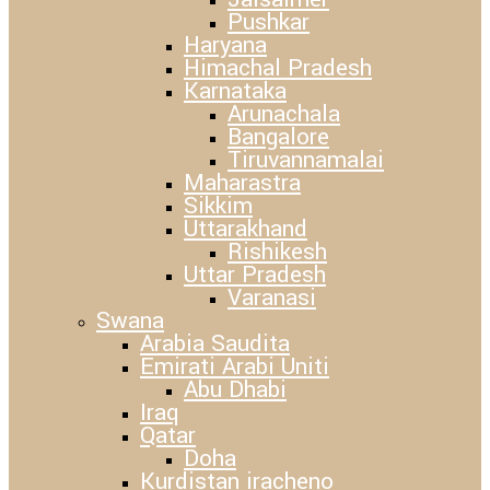
Pushkar
Haryana
Himachal Pradesh
Karnataka
Arunachala
Bangalore
Tiruvannamalai
Maharastra
Sikkim
Uttarakhand
Rishikesh
Uttar Pradesh
Varanasi
Swana
Arabia Saudita
Emirati Arabi Uniti
Abu Dhabi
Iraq
Qatar
Doha
Kurdistan iracheno