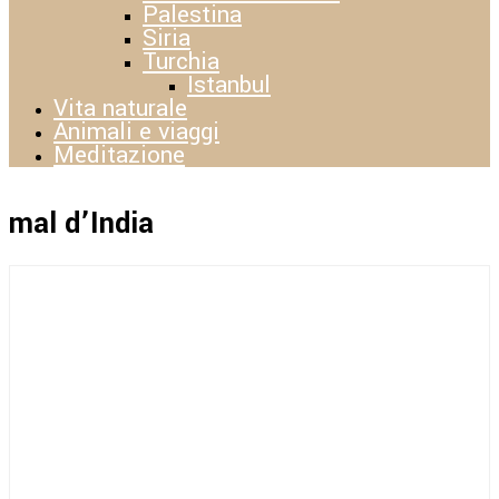
Palestina
Siria
Turchia
Istanbul
Vita naturale
Animali e viaggi
Meditazione
mal d’India