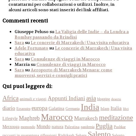
contattarmi per collaborazioni o utilizzi. Inoltre, in
alcuni articoli sono stati inseriti dei link affiliati.
Commenti recenti
Giuseppe Peluso
su
La Valigia delle Indie – da Londra a
Bombay passando da Brindisi
Sara
su
Le concerie di Marrakech | Una visita educativa
Adele Fortunato
su
Le concerie di Marrakech | Una visita
educativa
Sara
su
Consulenze di viaggi in Marocco
Marzia
su
Consulenze di viaggi in Marocco
Sara
su
Aeroporto di Marrakech Menara: come
muoversi, servizi e consigli pratici
Qui puoi leggere di:
Africa
asia
Appunti Indiani
animali e viaggi
blogging
deserto
India
europa
diario
Italia
Galatina
Islam
Essaouira
Germania
libri
Marocco
meditazione
Maghreb
Marrakech
Lifestyle
Puglia
Mondo
Merzouga
natura
momondo
Palestina
pandemia
Pushkar
Salento
racconti in quarantena
Sahara
riflessioni
Rishikesh
Salento