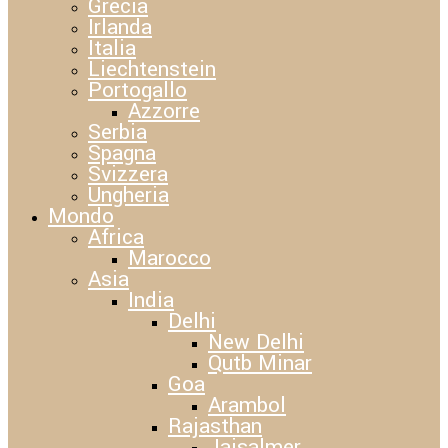
Grecia
Irlanda
Italia
Liechtenstein
Portogallo
Azzorre
Serbia
Spagna
Svizzera
Ungheria
Mondo
Africa
Marocco
Asia
India
Delhi
New Delhi
Qutb Minar
Goa
Arambol
Rajasthan
Jaisalmer