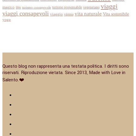
viaggi
magico
tips
turismo responsabile
vegetariano
turismo consapevole
viaggi consapevoli
vita naturale
Vita sostenibile
viaggio
vienna
yoga
Questo blog non rappresenta una testata politica. I diritti sono
riservati. Riproduzione vietata. Since 2013, Made with Love in
Salento.❤️