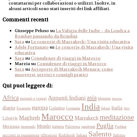
contattarmi per collaborazioni o utilizzi. Inoltre, in
alcuni articoli sono stati inseriti dei link affiliati.
Commenti recenti
Giuseppe Peluso
su
La Valigia delle Indie – da Londra a
Bombay passando da Brindisi
Sara
su
Le concerie di Marrakech | Una visita educativa
Adele Fortunato
su
Le concerie di Marrakech | Una visita
educativa
Sara
su
Consulenze di viaggi in Marocco
Marzia
su
Consulenze di viaggi in Marocco
Sara
su
Aeroporto di Marrakech Menara: come
muoversi, servizi e consigli pratici
Qui puoi leggere di:
Africa
asia
Appunti Indiani
animali e viaggi
blogging
deserto
India
europa
diario
Italia
Galatina
Islam
Essaouira
Germania
libri
Marocco
meditazione
Maghreb
Marrakech
Lifestyle
Puglia
Mondo
Merzouga
natura
momondo
Palestina
pandemia
Pushkar
Salento
racconti in quarantena
Sahara
riflessioni
Rishikesh
Salento