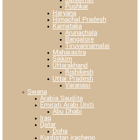
Pushkar
Haryana
Himachal Pradesh
Karnataka
Arunachala
Bangalore
Tiruvannamalai
Maharastra
Sikkim
Uttarakhand
Rishikesh
Uttar Pradesh
Varanasi
Swana
Arabia Saudita
Emirati Arabi Uniti
Abu Dhabi
Iraq
Qatar
Doha
Kurdistan iracheno