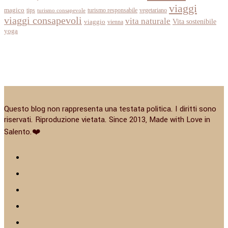
viaggi
magico
tips
turismo responsabile
vegetariano
turismo consapevole
viaggi consapevoli
vita naturale
Vita sostenibile
viaggio
vienna
yoga
Questo blog non rappresenta una testata politica. I diritti sono
riservati. Riproduzione vietata. Since 2013, Made with Love in
Salento.❤️