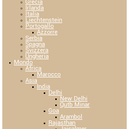
Grecia
Irlanda
Italia
Liechtenstein
Portogallo
Azzorre
Serbia
Spagna
Svizzera
Ungheria
Mondo
Africa
Marocco
Asia
India
Delhi
New Delhi
Qutb Minar
Goa
Arambol
Rajasthan
Jaisalmer