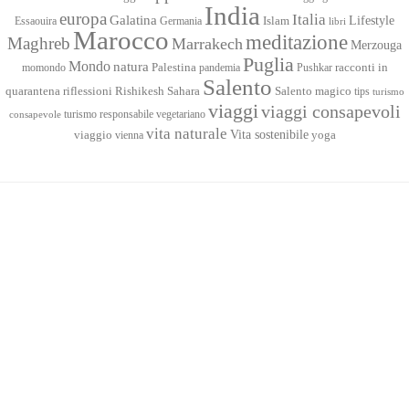
India
europa
Italia
Galatina
Lifestyle
Islam
Essaouira
Germania
libri
Marocco
meditazione
Maghreb
Marrakech
Merzouga
Puglia
Mondo
natura
racconti in
momondo
Palestina
pandemia
Pushkar
Salento
quarantena
Sahara
riflessioni
Rishikesh
Salento magico
tips
turismo
viaggi
viaggi consapevoli
turismo responsabile
vegetariano
consapevole
vita naturale
Vita sostenibile
viaggio
yoga
vienna