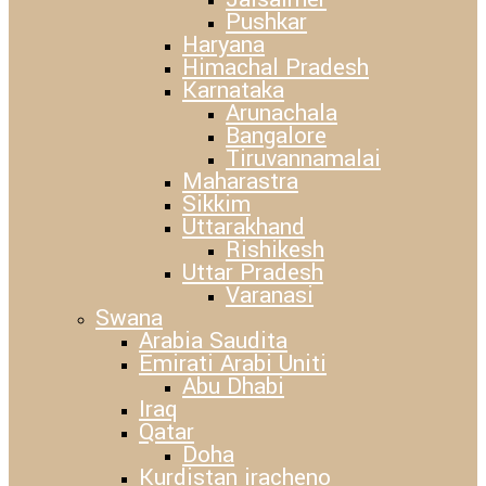
Pushkar
Haryana
Himachal Pradesh
Karnataka
Arunachala
Bangalore
Tiruvannamalai
Maharastra
Sikkim
Uttarakhand
Rishikesh
Uttar Pradesh
Varanasi
Swana
Arabia Saudita
Emirati Arabi Uniti
Abu Dhabi
Iraq
Qatar
Doha
Kurdistan iracheno