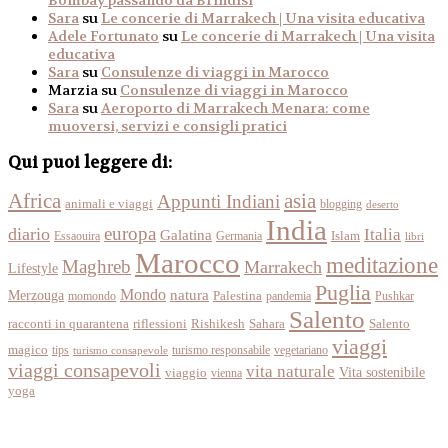
Bombay passando da Brindisi
Sara
su
Le concerie di Marrakech | Una visita educativa
Adele Fortunato
su
Le concerie di Marrakech | Una visita
educativa
Sara
su
Consulenze di viaggi in Marocco
Marzia
su
Consulenze di viaggi in Marocco
Sara
su
Aeroporto di Marrakech Menara: come
muoversi, servizi e consigli pratici
Qui puoi leggere di:
Africa
asia
Appunti Indiani
animali e viaggi
blogging
deserto
India
europa
diario
Italia
Galatina
Islam
Essaouira
Germania
libri
Marocco
meditazione
Maghreb
Marrakech
Lifestyle
Puglia
Mondo
Merzouga
natura
momondo
Palestina
pandemia
Pushkar
Salento
racconti in quarantena
Sahara
riflessioni
Rishikesh
Salento
viaggi
magico
tips
turismo responsabile
vegetariano
turismo consapevole
viaggi consapevoli
vita naturale
Vita sostenibile
viaggio
vienna
yoga