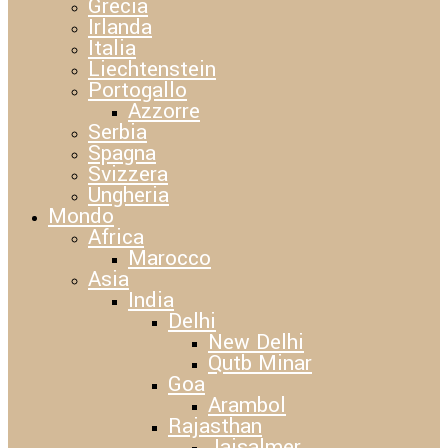
Grecia
Irlanda
Italia
Liechtenstein
Portogallo
Azzorre
Serbia
Spagna
Svizzera
Ungheria
Mondo
Africa
Marocco
Asia
India
Delhi
New Delhi
Qutb Minar
Goa
Arambol
Rajasthan
Jaisalmer