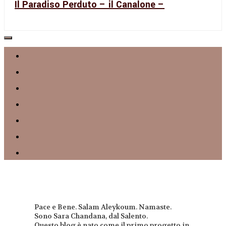
Il Paradiso Perduto – il Canalone –
Pace e Bene. Salam Aleykoum. Namaste.
Sono Sara Chandana, dal Salento.
Questo blog è nato come il primo progetto in