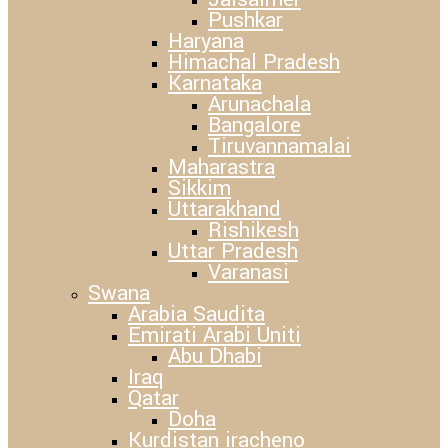
Pushkar
Haryana
Himachal Pradesh
Karnataka
Arunachala
Bangalore
Tiruvannamalai
Maharastra
Sikkim
Uttarakhand
Rishikesh
Uttar Pradesh
Varanasi
Swana
Arabia Saudita
Emirati Arabi Uniti
Abu Dhabi
Iraq
Qatar
Doha
Kurdistan iracheno