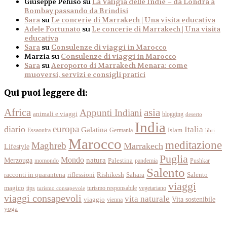
Giuseppe Peluso
su
La Valigia delle Indie – da Londra a
Bombay passando da Brindisi
Sara
su
Le concerie di Marrakech | Una visita educativa
Adele Fortunato
su
Le concerie di Marrakech | Una visita
educativa
Sara
su
Consulenze di viaggi in Marocco
Marzia
su
Consulenze di viaggi in Marocco
Sara
su
Aeroporto di Marrakech Menara: come
muoversi, servizi e consigli pratici
Qui puoi leggere di:
Africa
asia
Appunti Indiani
animali e viaggi
blogging
deserto
India
europa
diario
Italia
Galatina
Islam
Essaouira
Germania
libri
Marocco
meditazione
Maghreb
Marrakech
Lifestyle
Puglia
Mondo
Merzouga
natura
momondo
Palestina
pandemia
Pushkar
Salento
racconti in quarantena
Sahara
riflessioni
Rishikesh
Salento
viaggi
magico
tips
turismo responsabile
vegetariano
turismo consapevole
viaggi consapevoli
vita naturale
Vita sostenibile
viaggio
vienna
yoga