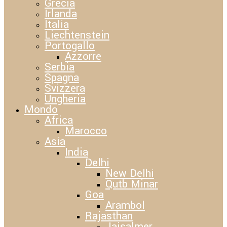
Grecia
Irlanda
Italia
Liechtenstein
Portogallo
Azzorre
Serbia
Spagna
Svizzera
Ungheria
Mondo
Africa
Marocco
Asia
India
Delhi
New Delhi
Qutb Minar
Goa
Arambol
Rajasthan
Jaisalmer