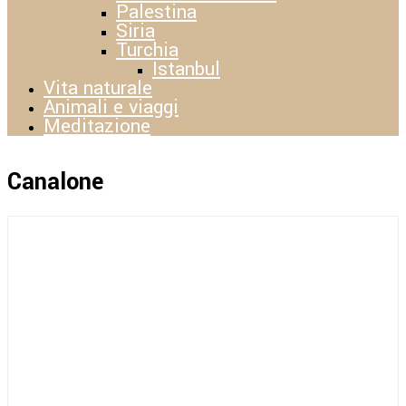
Palestina
Siria
Turchia
Istanbul
Vita naturale
Animali e viaggi
Meditazione
Canalone