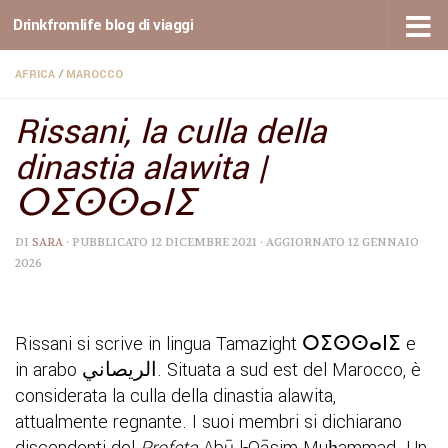
Drinkfromlife blog di viaggi
Sotto il contenuto
AFRICA
/
MAROCCO
Rissani, la culla della
dinastia alawita |
ⵔⵉⵙⵙⴰⵏⵉ
DI
SARA
· PUBBLICATO
12 DICEMBRE 2021
· AGGIORNATO
12 GENNAIO
2026
Rissani si scrive in lingua
Tamazight
ⵔⵉⵙⵙⴰⵏⵉ e
in arabo الريصاني. Situata a sud est del Marocco, è
considerata la culla della dinastia alawita,
attualmente regnante. I suoi membri si dichiarano