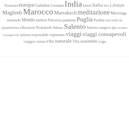
India
europa
Italia
Galatina
Lifestyle
Islam
Essaouira
Germania
libri
Marocco
meditazione
Maghreb
Marrakech
Merzouga
Puglia
Mondo
natura
racconti in
momondo
Palestina
pandemia
Pushkar
Salento
quarantena
Sahara
riflessioni
Rishikesh
Salento magico
tips
turismo
viaggi
viaggi consapevoli
turismo responsabile
vegetariano
consapevole
vita naturale
Vita sostenibile
viaggio
yoga
vienna