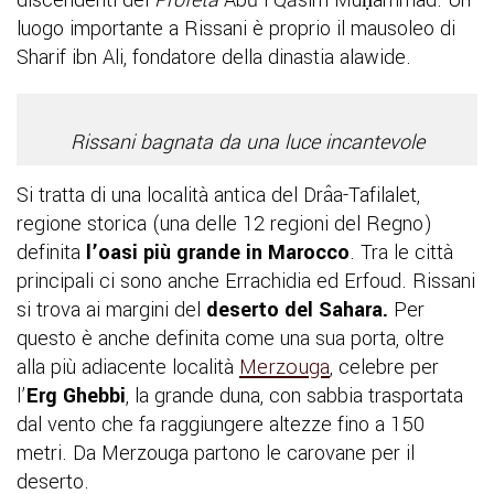
discendenti del
Profeta
Abū l-Qāsim
Muḥammad.
Un
luogo importante a Rissani è proprio il mausoleo di
Sharif ibn Ali, fondatore della dinastia alawide.
Rissani bagnata da una luce incantevole
Si tratta di una località antica del
Drâa-Tafilalet
,
regione storica (una delle 12 regioni del Regno)
definita
l’oasi più grande in Marocco
. Tra le città
principali ci sono anche Errachidia ed Erfoud. Rissani
si trova ai margini del
deserto del Sahara.
Per
questo è anche definita come una sua porta, oltre
alla più adiacente località
Merzouga
, celebre per
l’
Erg Ghebbi
, la grande duna, con sabbia trasportata
dal vento che fa raggiungere altezze fino a 150
metri. Da Merzouga partono le carovane per il
deserto.