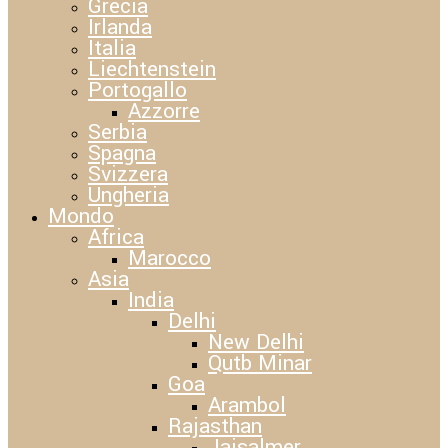
Grecia
Irlanda
Italia
Liechtenstein
Portogallo
Azzorre
Serbia
Spagna
Svizzera
Ungheria
Mondo
Africa
Marocco
Asia
India
Delhi
New Delhi
Qutb Minar
Goa
Arambol
Rajasthan
Jaisalmer