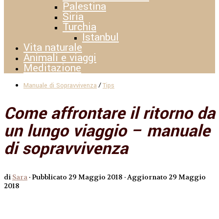
Palestina
Siria
Turchia
Istanbul
Vita naturale
Animali e viaggi
Meditazione
/
Manuale di Sopravvivenza
Tips
Come affrontare il ritorno da
un lungo viaggio – manuale
di sopravvivenza
di
Sara
· Pubblicato
29 Maggio 2018
· Aggiornato
29 Maggio
2018