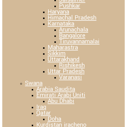
Pushkar
Haryana
Himachal Pradesh
Karnataka
Arunachala
Bangalore
Tiruvannamalai
Maharastra
Sikkim
Uttarakhand
Rishikesh
Uttar Pradesh
Varanasi
Swana
Arabia Saudita
Emirati Arabi Uniti
Abu Dhabi
Iraq
Qatar
Doha
Kurdistan iracheno